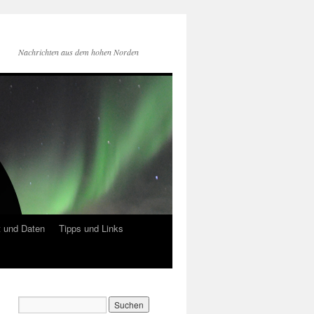
Nachrichten aus dem hohen Norden
 und Daten
Tipps und Links