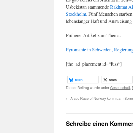
Usbekistan stammende
Rakhmat Aki
Stockholm.
Fünf Menschen starben d
lebenslanger Haft und Ausweisung v
Früherer Artikel zum Thema:
Pyromanie in Schweden, Regierung
[the_ad_placement id=“fuss“]
teilen
teilen
Dieser Beitrag wurde unter
Gesellschaft
,
←
Arctic Race of Norway kommt am Sonn
Schreibe einen Kommen