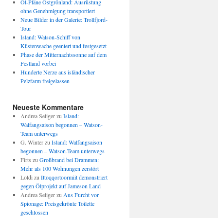
Öl-Pläne Ostgrönland: Ausrüstung
ohne Genehmigung transportiert
Neue Bilder in der Galerie: Trollfjord-
Tour
Island: Watson-Schiff von
Küstenwache geentert und festgesetzt
Phase der Mitternachtssonne auf dem
Festland vorbei
Hunderte Nerze aus isländischer
Pelzfarm freigelassen
Neueste Kommentare
Andrea Seliger
zu
Island:
Walfangsaison begonnen – Watson-
Team unterwegs
G. Winter
zu
Island: Walfangsaison
begonnen – Watson-Team unterwegs
Firts
zu
Großbrand bei Drammen:
Mehr als 100 Wohnungen zerstört
Loldi
zu
Ittoqqortoormiit demonstriert
gegen Ölprojekt auf Jameson Land
Andrea Seliger
zu
Aus Furcht vor
Spionage: Preisgekrönte Toilette
geschlossen