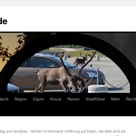
de
Nacht
Region
Sápmi
Kiruna
Reisen
Stadtführer
Mehr
Recht
tag ans Nordkap
Höhlen in Grönland: Hoffnung auf Daten, die älter sind als