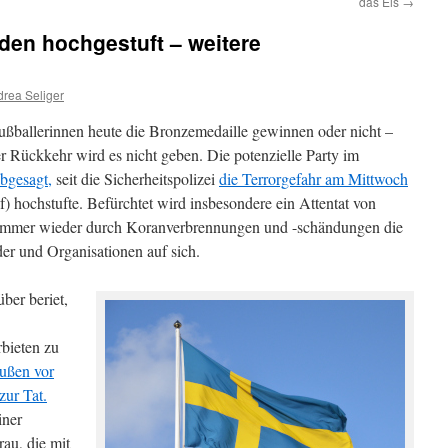
das Eis
→
den hochgestuft – weitere
rea Seliger
ßballerinnen heute die Bronzemedaille gewinnen oder nicht –
r Rückkehr wird es nicht geben. Die potenzielle Party im
abgesagt,
seit die Sicherheitspolizei
die Terrorgefahr am Mittwoch
) hochstufte. Befürchtet wird insbesondere ein Attentat von
t immer wieder durch Koranverbrennungen und -schändungen die
r und Organisationen auf sich.
ber beriet,
bieten zu
ußen vor
zur Tat.
iner
au, die mit