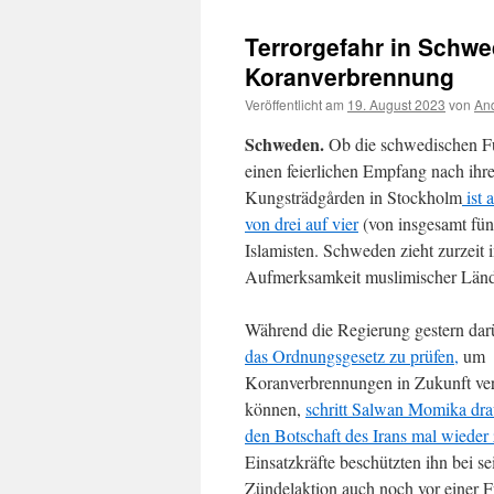
Terrorgefahr in Schwe
Koranverbrennung
Veröffentlicht am
19. August 2023
von
And
Schweden.
Ob die schwedischen Fu
einen feierlichen Empfang nach ihre
Kungsträdgården in Stockholm
ist 
von drei auf vier
(von insgesamt fünf
Islamisten. Schweden zieht zurzei
Aufmerksamkeit muslimischer Lände
Während die Regierung gestern darü
das Ordnungsgesetz zu prüfen,
um
Koranverbrennungen in Zukunft ver
können,
schritt Salwan Momika dra
den Botschaft des Irans mal wieder 
Einsatzkräfte beschützten ihn bei se
Zündelaktion auch noch vor einer Fr