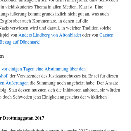
ein vieldiskutiertes Thema in allen Medien. Klar ist: Eine
nungsäußerung kommt grundsätzlich nicht gut an, was auch
Es gibt aber auch Kommentare, in denen auf die
zis verwiesen wird und darauf, in welcher Tradition solche
ispiel von
Anders Lindberg von Aftonbladet
oder von
Carsten
 Bezug auf Dänemark).
en
e vor einigen Tagen eine Abstimmung über den
hof,
der Vorsitzender des Justizausschusses ist. Er sei für diesen
nen Äußerungen
die Stimmung noch angeheizt habe. Der Ansatz
folg. Statt dessen mussten sich die Initiatoren anhören, sie würden
 doch Schweden jetzt Einigkeit angesichts der wirklichen
er Drottninggatan 2017
den, das als islamistisch eingestuft wurde: 2017 steuerte der aus