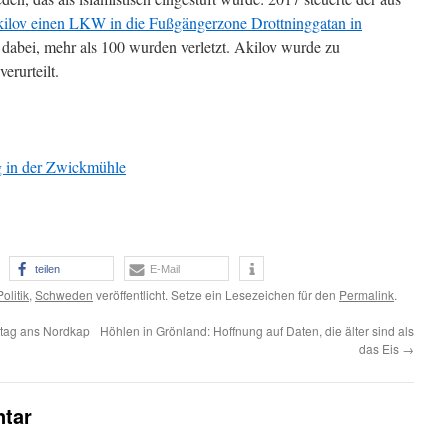
lov einen LKW in die Fußgängerzone Drottninggatan in
abei, mehr als 100 wurden verletzt. Akilov wurde zu
erurteilt.
 in der Zwickmühle
teilen
E-Mail
Politik
,
Schweden
veröffentlicht. Setze ein Lesezeichen für den
Permalink
.
tag ans Nordkap
Höhlen in Grönland: Hoffnung auf Daten, die älter sind als
das Eis
→
tar