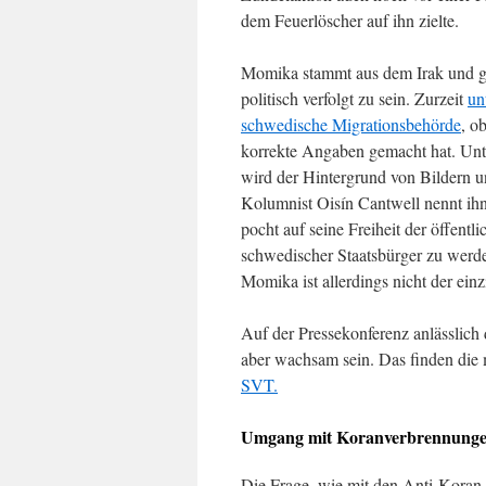
dem Feuerlöscher auf ihn zielte.
Momika stammt aus dem Irak und gi
politisch verfolgt zu sein. Zurzeit
un
schwedische Migrationsbehörde
, ob
korrekte Angaben gemacht hat. Un
wird der Hintergrund von Bildern un
Kolumnist Oisín Cantwell nennt ih
pocht auf seine Freiheit der öffent
schwedischer Staatsbürger zu werd
Momika ist allerdings nicht der ei
Auf der Pressekonferenz anlässlich 
aber wachsam sein. Das finden die m
SVT.
Umgang mit Koranverbrennungen 
Die Frage, wie mit den Anti-Koran