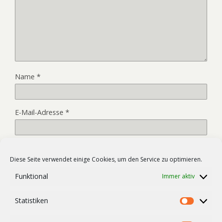
Name
*
E-Mail-Adresse
*
Website
Diese Seite verwendet einige Cookies, um den Service zu optimieren.
Funktional
Immer aktiv
Name, E-Mail-Adresse und Website in diesem Browser für
Statistiken
meinen nächsten Kommentar speichern.
Statist