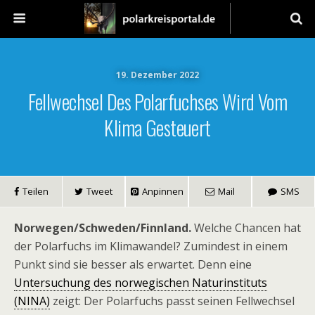
19. Dezember 2022
Fellwechsel Des Polarfuchses Wird Vom
Klima Gesteuert
Teilen
Tweet
Anpinnen
Mail
SMS
Norwegen/Schweden/Finnland.
Welche Chancen hat
der Polarfuchs im Klimawandel? Zumindest in einem
Punkt sind sie besser als erwartet. Denn eine
Untersuchung des norwegischen Naturinstituts
(NINA)
zeigt: Der Polarfuchs passt seinen Fellwechsel