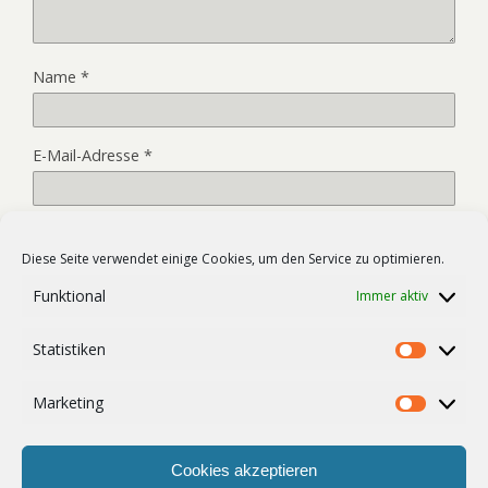
Name
*
E-Mail-Adresse
*
Website
Diese Seite verwendet einige Cookies, um den Service zu optimieren.
Funktional
Immer aktiv
Name, E-Mail-Adresse und Website in diesem Browser für
Statistiken
meinen nächsten Kommentar speichern.
Statist
Marketing
Market
Cookies akzeptieren