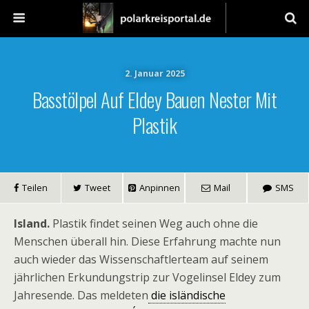
2. Januar 2025
Basstölpel Auf Eldey Bauen Nester Mit
Plastik
Teilen
Tweet
Anpinnen
Mail
SMS
Island.
Plastik findet seinen Weg auch ohne die
Menschen überall hin. Diese Erfahrung machte nun
auch wieder das Wissenschaftlerteam auf seinem
jährlichen Erkundungstrip zur Vogelinsel Eldey zum
Jahresende. Das meldeten
die isländische