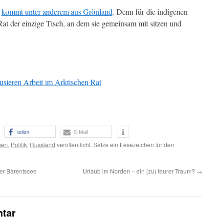
l
kommt unter anderem aus Grönland
. Denn für die indigenen
 Rat der einzige Tisch, an dem sie gemeinsam mit sitzen und
sieren Arbeit im Arktischen Rat
teilen
E-Mail
gen
,
Politik
,
Russland
veröffentlicht. Setze ein Lesezeichen für den
er Barentssee
Urlaub im Norden – ein (zu) teurer Traum?
→
tar