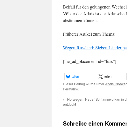
Beifall für den gelungenen Wechse
Völker der Arktis ist der Arktische
abstimmen können.
Früherer Artikel zum Thema:
Wegen Russland: Sieben Länder pau
[the_ad_placement id=“fuss“]
teilen
teilen
Dieser Beitrag wurde unter
Arktis
,
Norwe
Permalink
.
←
Norwegen: Neuer Schlammvulkan in d
entdeckt
Schreibe einen Kommen