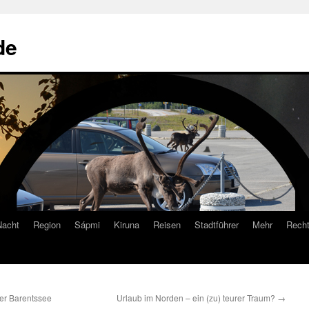
de
Nacht
Region
Sápmi
Kiruna
Reisen
Stadtführer
Mehr
Recht
er Barentssee
Urlaub im Norden – ein (zu) teurer Traum?
→