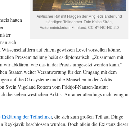
Arktischer Rat mit Flaggen der Mitgliedsländer und
sels hatten
ständigen Teilnehmer. Foto Kaisa Sirén,
er
Außenministerium Finnland, CC BY-NC-ND 2.0
ister
man sich
 Wissenschaftlern auf einem gewissen Level vorstellen könne,
aktuellen Pressemitteilung heißt es diplomatisch: „Zusammen mit
n wir abklären, wie das in der Praxis umgesetzt werden kann.“
ischen Staaten weiter Verantwortung für den Umgang mit dem
gen auf die Ökosysteme und die Menschen in der Arktis
 Svein Vigeland Rottem vom Fridtjof-Nansen-Institut
ich die sieben westlichen Arktis- Anrainer allerdings nicht einig in
 Erklärung der Teilnehmer
, die sich zum großen Teil auf Dinge
n in Reykjavik beschlossen wurden. Doch allein die Existenz dieser