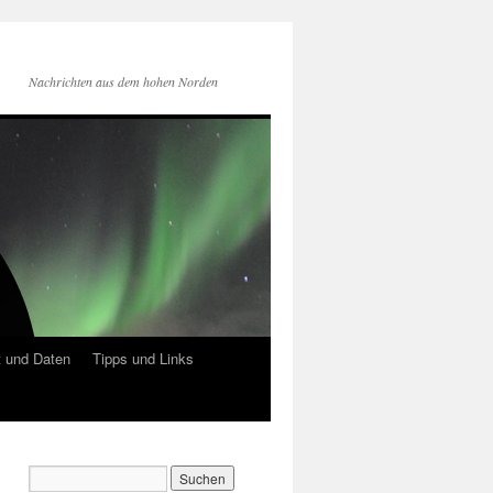
Nachrichten aus dem hohen Norden
 und Daten
Tipps und Links