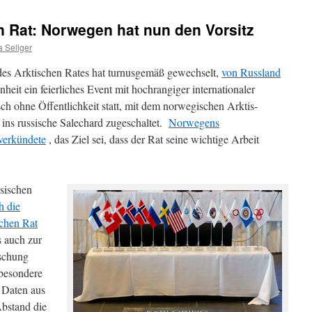
 Rat: Norwegen hat nun den Vorsitz
 Seliger
des Arktischen Rates hat turnusgemäß gewechselt,
von Russland
heit ein feierliches Event mit hochrangiger internationaler
ch ohne Öffentlichkeit statt, mit dem norwegischen Arktis-
 ins russische Salechard zugeschaltet.
Norwegens
verkündete
, das Ziel sei, dass der Rat seine wichtige Arbeit
sischen
h die
chen Rat
s auch zur
rschung
sbesondere
 Daten aus
Abstand die