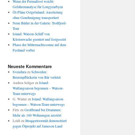
Wenn der Permafrost weicht:
Gefahrenanalyse für Longyearbyen
Öl-Pläne Ostgrönland: Ausrüstung
ohne Genehmigung transportiert
Neue Bilder in der Galerie: Trollfjord-
Tour
Island: Watson-Schiff von
Küstenwache geentert und festgesetzt
Phase der Mitternachtssonne auf dem
Festland vorbei
Neueste Kommentare
Svendura
zu
Schweden:
Beerenpflückerin von Bär verletzt
Andrea Seliger
zu
Island:
Walfangsaison begonnen – Watson-
Team unterwegs
G. Winter
zu
Island: Walfangsaison
begonnen – Watson-Team unterwegs
Firts
zu
Großbrand bei Drammen:
Mehr als 100 Wohnungen zerstört
Loldi
zu
Ittoqqortoormiit demonstriert
gegen Ölprojekt auf Jameson Land