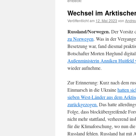
entdeckt
Wechsel im Arktischen
Veröffentlicht am
12. Mai 2023
von
Andrea
Russland/Norwegen.
Der Vorsitz 
zu Norwegen
. Was in der Vergangen
Besetzung war, fand diesmal praktis
Botschafter Morten Høglund digital
Außenministerin Anniken Huitfeld 
wieder aufnehme.
Zur Erinnerung: Kurz nach dem rus
Einmarsch in die Ukraine
hatten sic
sieben West-Länder aus dem Arktis
zurückgezogen.
Das hatte allerding
Folge, dass blockübergreifende Fo
nicht mehr stattfand, verheerend in
für die Klimaforschung, wo nun die
Russland fehlen. Russland hat mit 