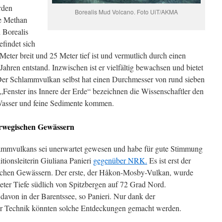
rden
Borealis Mud Volcano. Foto UiT/AKMA
ie Methan
 Borealis
findet sich
Meter breit und 25 Meter tief ist und vermutlich durch einen
hren entstand. Inzwischen ist er vielfältig bewachsen und bietet
er Schlammvulkan selbst hat einen Durchmesser von rund sieben
„Fenster ins Innere der Erde“ bezeichnen die Wissenschaftler den
asser und feine Sedimente kommen.
rwegischen Gewässern
ammvulkans sei unerwartet gewesen und habe für gute Stimmung
tionsleiterin Giuliana Panieri
gegenüber NRK.
Es ist erst der
chen Gewässern. Der erste, der Håkon-Mosby-Vulkan, wurde
eter Tiefe südlich von Spitzbergen auf 72 Grad Nord.
avon in der Barentssee, so Panieri. Nur dank der
her Technik könnten solche Entdeckungen gemacht werden.