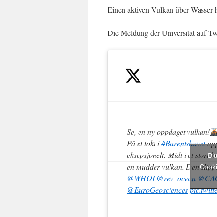
Einen aktiven Vulkan über Wasser 
Die Meldung der Universität auf Twi
Se, en ny-oppdaget vulkan!
På et tokt i
#Barentshavet
opp
eksepsjonelt: Midt i et stort k
Bit
en mudder-vulkan. Den slipp
Cooki
@WHOI
@rev_ocean
@CA
@EuroGeosciences
pic.twi