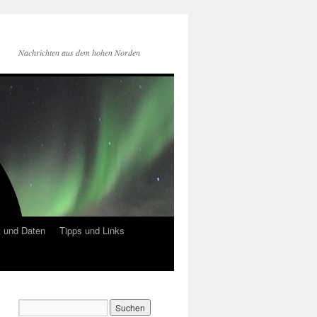
Nachrichten aus dem hohen Norden
 und Daten
Tipps und Links