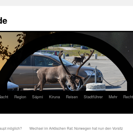
de
Nacht
Region
Sápmi
Kiruna
Reisen
Stadtführer
Mehr
Recht
aupt möglich?
Wechsel im Arktischen Rat: Norwegen hat nun den Vorsitz