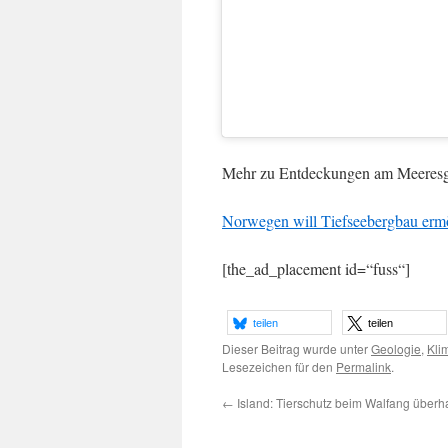
Mehr zu Entdeckungen am Meeresg
Norwegen will Tiefseebergbau ermö
[the_ad_placement id=“fuss“]
teilen
teilen
Dieser Beitrag wurde unter
Geologie
,
Kli
Lesezeichen für den
Permalink
.
←
Island: Tierschutz beim Walfang überh