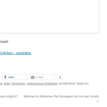
rund:
glichen – umstritten
teilen
E-Mail
ma
,
Meer
,
Norwegen
,
Vulkanismus/ Erdbeben
veröffentlicht. Setze ein
aupt möglich?
Wechsel im Arktischen Rat: Norwegen hat nun den Vorsitz
→