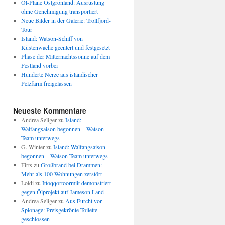
Öl-Pläne Ostgrönland: Ausrüstung
ohne Genehmigung transportiert
Neue Bilder in der Galerie: Trollfjord-
Tour
Island: Watson-Schiff von
Küstenwache geentert und festgesetzt
Phase der Mitternachtssonne auf dem
Festland vorbei
Hunderte Nerze aus isländischer
Pelzfarm freigelassen
Neueste Kommentare
Andrea Seliger
zu
Island:
Walfangsaison begonnen – Watson-
Team unterwegs
G. Winter
zu
Island: Walfangsaison
begonnen – Watson-Team unterwegs
Firts
zu
Großbrand bei Drammen:
Mehr als 100 Wohnungen zerstört
Loldi
zu
Ittoqqortoormiit demonstriert
gegen Ölprojekt auf Jameson Land
Andrea Seliger
zu
Aus Furcht vor
Spionage: Preisgekrönte Toilette
geschlossen