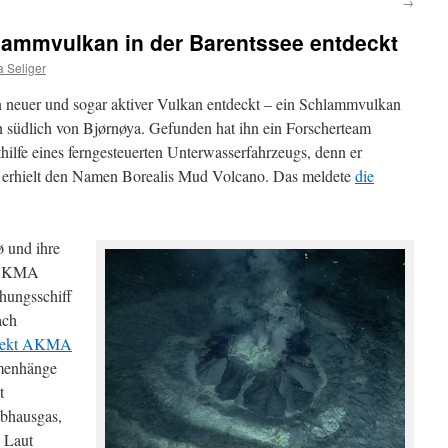
→
ammvulkan in der Barentssee entdeckt
 Seliger
neuer und sogar aktiver Vulkan entdeckt – ein Schlammvulkan
südlich von Bjørnøya. Gefunden hat ihn ein Forscherteam
hilfe eines ferngesteuerten Unterwasserfahrzeugs, denn er
Er erhielt den Namen Borealis Mud Volcano. Das meldete
die
ø und ihre
t AKMA
hungsschiff
ach
jekt AKMA
mmenhänge
t
ibhausgas,
 Laut