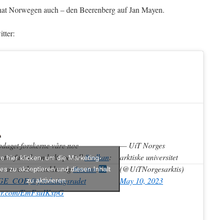
hat Norwegen auch – den Beerenberg auf Jan Mayen.
tter:
daget forskerne våre noe
— UiT Norges
rater fant de en helt spesiell
#vulkan
:
arktiske universitet
te hier klicken, um die Marketing-
er ut væske, mudder og
#metan
.
(@UiTNorgesarktis)
es zu akzeptieren und diesen Inhalt
GE_COE
@forskningsradet
May 10, 2023
zu aktivieren
tter.com/EmFsuIKxpG