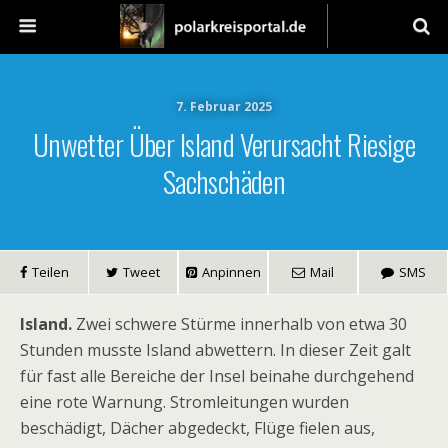
7. Februar 2025
Unwetter Über Island Verursacht Riesige
Sachschäden
Teilen
Tweet
Anpinnen
Mail
SMS
Island.
Zwei schwere Stürme innerhalb von etwa 30
Stunden musste Island abwettern. In dieser Zeit galt
für fast alle Bereiche der Insel beinahe durchgehend
eine rote Warnung. Stromleitungen wurden
beschädigt, Dächer abgedeckt, Flüge fielen aus,