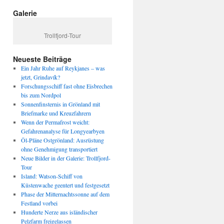
Galerie
Trollfjord-Tour
Neueste Beiträge
Ein Jahr Ruhe auf Reykjanes – was
jetzt, Grindavík?
Forschungsschiff fast ohne Eisbrechen
bis zum Nordpol
Sonnenfinsternis in Grönland mit
Briefmarke und Kreuzfahrern
Wenn der Permafrost weicht:
Gefahrenanalyse für Longyearbyen
Öl-Pläne Ostgrönland: Ausrüstung
ohne Genehmigung transportiert
Neue Bilder in der Galerie: Trollfjord-
Tour
Island: Watson-Schiff von
Küstenwache geentert und festgesetzt
Phase der Mitternachtssonne auf dem
Festland vorbei
Hunderte Nerze aus isländischer
Pelzfarm freigelassen