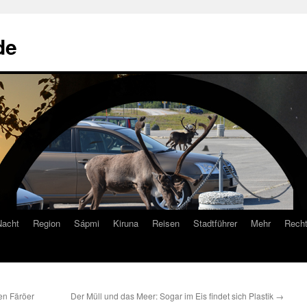
de
Nacht
Region
Sápmi
Kiruna
Reisen
Stadtführer
Mehr
Recht
en Färöer
Der Müll und das Meer: Sogar im Eis findet sich Plastik
→