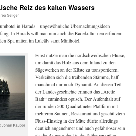
tische Reiz des kalten Wassers
rea Seliger
Baumhotel in Harads – ungewöhnliche Übernachtungsideen
ng. In Harads will man nun auch die Badekultur neu erfinden:
en Spa mitten im Luleälv samt Minihotel.
Einst nutzte man die nordschwedischen Flüsse,
um damit das Holz aus dem Inland zu den
Sägewerken an der Küste zu transportieren.
Verkeilten sich die treibenden Stämme, half
manchmal nur noch Dynamit. An diesen Teil
der Landesgeschichte erinnert das „Arctic
Bath“ zumindest optisch. Der Aufenthalt auf
der runden 500-Quadratmeter-Plattform mit
mehreren Saunen, Restaurant und geschütztem
Fluss-Einstieg in der Mitte dürfte allerdings
ik Johan Kauppi
deutlich angenehmer und auch gefahrloser sein
als die Anwesenheit in der Nähe verkeilter