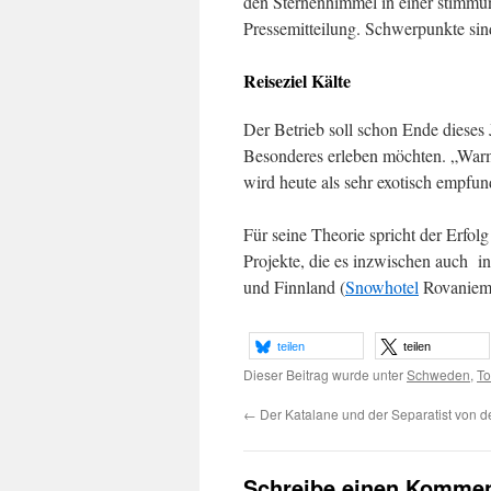
den Sternenhimmel in einer stimmu
Pressemitteilung. Schwerpunkte sin
Reiseziel Kälte
Der Betrieb soll schon Ende dieses J
Besonderes erleben möchten. „Warme 
wird heute als sehr exotisch empfu
Für seine Theorie spricht der Erfol
Projekte, die es inzwischen auch 
und Finnland (
Snowhotel
Rovaniemi
teilen
teilen
Dieser Beitrag wurde unter
Schweden
,
To
←
Der Katalane und der Separatist von d
Schreibe einen Kommen