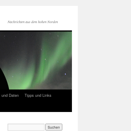
Nachrichten aus dem hohen Norden
 und Daten
Tipps und Links