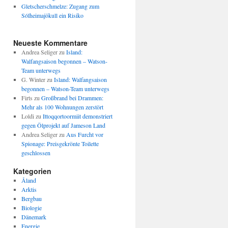
Gletscherschmelze: Zugang zum
Sólheimajökull ein Risiko
Neueste Kommentare
Andrea Seliger
zu
Island:
Walfangsaison begonnen – Watson-
Team unterwegs
G. Winter
zu
Island: Walfangsaison
begonnen – Watson-Team unterwegs
Firts
zu
Großbrand bei Drammen:
Mehr als 100 Wohnungen zerstört
Loldi
zu
Ittoqqortoormiit demonstriert
gegen Ölprojekt auf Jameson Land
Andrea Seliger
zu
Aus Furcht vor
Spionage: Preisgekrönte Toilette
geschlossen
Kategorien
Åland
Arktis
Bergbau
Biologie
Dänemark
Energie