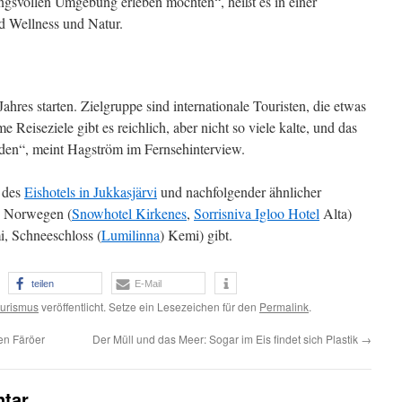
ngsvollen Umgebung erleben möchten“, heißt es in einer
d Wellness und Natur.
ahres starten. Zielgruppe sind internationale Touristen, die etwas
Reiseziele gibt es reichlich, aber nicht so viele kalte, und das
nden“, meint Hagström im Fernsehinterview.
g des
Eishotels in Jukkasjärvi
und nachfolgender ähnlicher
in Norwegen (
Snowhotel Kirkenes
,
Sorrisniva Igloo Hotel
Alta)
, Schneeschloss (
Lumilinna
) Kemi) gibt.
teilen
E-Mail
urismus
veröffentlicht. Setze ein Lesezeichen für den
Permalink
.
en Färöer
Der Müll und das Meer: Sogar im Eis findet sich Plastik
→
tar