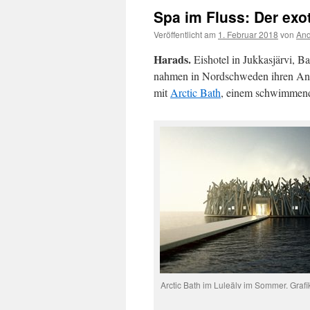
Spa im Fluss: Der exo
Veröffentlicht am
1. Februar 2018
von
And
Harads.
Eishotel in Jukkasjärvi, 
nahmen in Nordschweden ihren Anfa
mit
Arctic Bath
, einem schwimmend
Arctic Bath im Luleälv im Sommer. Graf