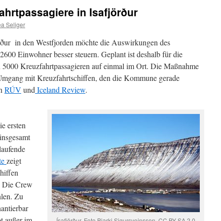
ahrtpassagiere in Isafjörður
a Seliger
rður in den Westfjorden möchte die Auswirkungen des
2600 Einwohner besser steuern. Geplant ist deshalb für die
n 5000 Kreuzfahrtpassagieren auf einmal im Ort. Die Maßnahme
mgang mit Kreuzfahrtschiffen, den die Kommune gerade
en
RÚV
und
Iceland Review
.
ie ersten
 insgesamt
 laufende
ste
zeigt
hiffen
t. Die Crew
hlen. Zu
antierbar
t außer im
Ísafjörður. Foto Bjarki Sigursveinsson, CC BY-SA 2.0