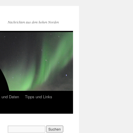
Nachrichten aus dem hohen Norden
 und Daten
Tipps und Links