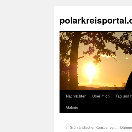
Zum
Inhalt
polarkreisportal.
springen
Nachrichten
Über mich
Tag und 
Galerie
←
Grönländischer Künstler vertritt Dänem