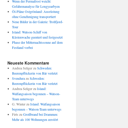
Wenn der Permafrost weicht:
Gefahrenanalyse für Longyearbyen
Öl-Pläne Ostgrönland: Ausrüstung
ohne Genehmigung transportiert
Neue Bilder in der Galerie: Trollfjord-
Tour
Island: Watson-Schiff von
Küstenwache geentert und festgesetzt
Phase der Mitternachtssonne auf dem
Festland vorbei
Neueste Kommentare
Andrea Seliger
zu
Schweden:
Beerenpflückerin von Bär verletzt
Svendura
zu
Schweden:
Beerenpflückerin von Bär verletzt
Andrea Seliger
zu
Island:
Walfangsaison begonnen – Watson-
Team unterwegs
G. Winter
zu
Island: Walfangsaison
begonnen – Watson-Team unterwegs
Firts
zu
Großbrand bei Drammen:
Mehr als 100 Wohnungen zerstört