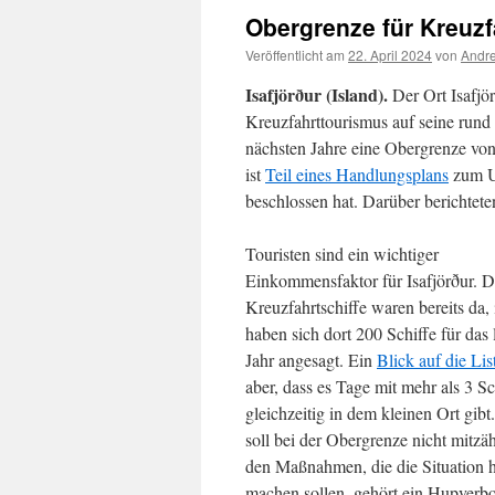
Obergrenze für Kreuzf
Veröffentlicht am
22. April 2024
von
Andre
Isafjörður (Island).
Der Ort Isafjö
Kreuzfahrttourismus auf seine rund 
nächsten Jahre eine Obergrenze vo
ist
Teil eines Handlungsplans
zum U
beschlossen hat. Darüber berichtet
Touristen sind ein wichtiger
Einkommensfaktor für Isafjörður. D
Kreuzfahrtschiffe waren bereits da,
haben sich dort 200 Schiffe für das
Jahr angesagt. Ein
Blick auf die Li
aber, dass es Tage mit mehr als 3 Sc
gleichzeitig in dem kleinen Ort gib
soll bei der Obergrenze nicht mitzä
den Maßnahmen, die die Situation h
machen sollen, gehört ein Hupverbo