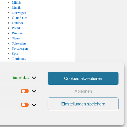
Militär
Musik
Norwegen
Öl und Gas
Outdoor
Politik
Russland
Sápmi
Schweden
Spitzbergen
Sport
Tourismus
Uncategorized
USA
Verkehr
Immer aktiv
Cookies akzeptieren
Vulkanismus/ Erdbeben
Wirtschaft
Ablehnen
Statistiken
Archiv
Archiv
Einstellungen speichern
Marketing
Stolz präsentiert von WordPress.