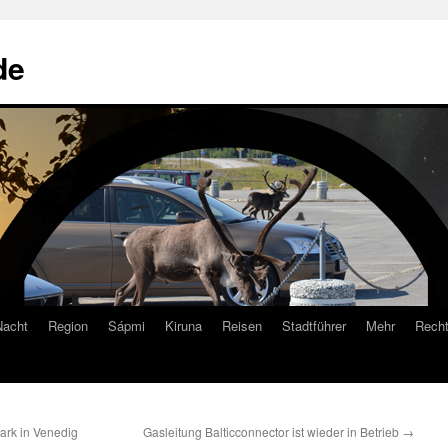
de
Nacht
Region
Sápmi
Kiruna
Reisen
Stadtführer
Mehr
Recht
ark in Venedig
Gasleitung Balticconnector ist wieder in Betrieb
→