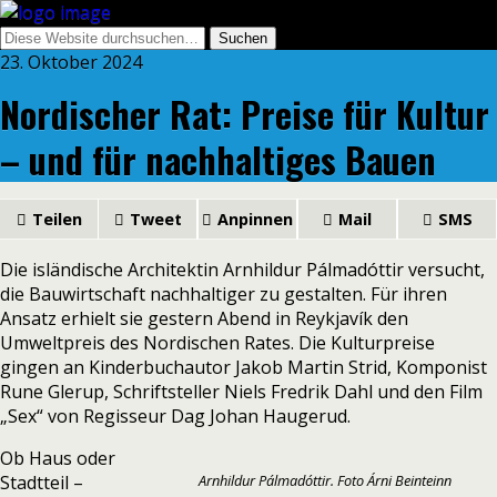
23. Oktober 2024
Nordischer Rat: Preise für Kultur
– und für nachhaltiges Bauen
Teilen
Tweet
Anpinnen
Mail
SMS
Die isländische Architektin Arnhildur Pálmadóttir versucht,
die Bauwirtschaft nachhaltiger zu gestalten. Für ihren
Ansatz erhielt sie gestern Abend in Reykjavík den
Umweltpreis des Nordischen Rates. Die Kulturpreise
gingen an Kinderbuchautor Jakob Martin Strid, Komponist
Rune Glerup, Schriftsteller Niels Fredrik Dahl und den Film
„Sex“ von Regisseur Dag Johan Haugerud.
Ob Haus oder
Stadtteil –
Arnhildur Pálmadóttir. Foto Árni Beinteinn