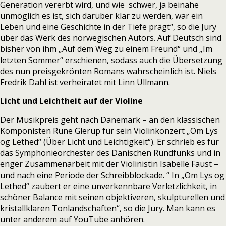
Generation vererbt wird, und wie schwer, ja beinahe
unmöglich es ist, sich darüber klar zu werden, war ein
Leben und eine Geschichte in der Tiefe prägt“, so die Jury
über das Werk des norwegischen Autors. Auf Deutsch sind
bisher von ihm „Auf dem Weg zu einem Freund“ und „Im
letzten Sommer“ erschienen, sodass auch die Übersetzung
des nun preisgekrönten Romans wahrscheinlich ist. Niels
Fredrik Dahl ist verheiratet mit Linn Ullmann.
Licht und Leichtheit auf der Violine
Der Musikpreis geht nach Dänemark – an den klassischen
Komponisten
Rune Glerup
für sein Violinkonzert „Om Lys
og Lethed“ (Über Licht und Leichtigkeit“). Er schrieb es für
das Symphonieorchester des Dänischen Rundfunks und in
enger Zusammenarbeit mit der Violinistin Isabelle Faust –
und nach eine Periode der Schreibblockade. “ In „Om Lys og
Lethed“ zaubert er eine unverkennbare Verletzlichkeit, in
schöner Balance mit seinen objektiveren, skulpturellen und
kristallklaren Tonlandschaften“, so die Jury. Man kann es
unter anderem
auf YouTube anhören
.