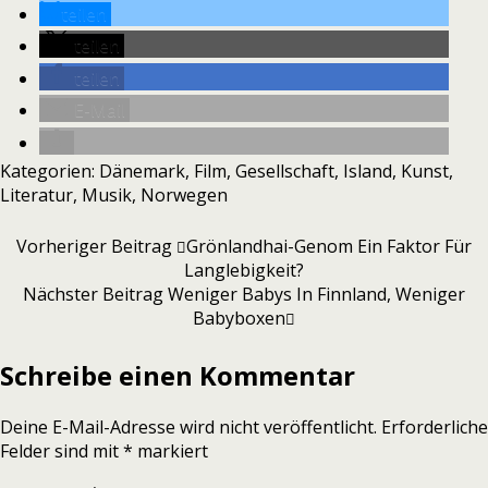
teilen
teilen
teilen
E-Mail
Kategorien:
Dänemark
,
Film
,
Gesellschaft
,
Island
,
Kunst
,
Literatur
,
Musik
,
Norwegen
Vorheriger Beitrag
Grönlandhai-Genom Ein Faktor Für
Langlebigkeit?
Nächster Beitrag
Weniger Babys In Finnland, Weniger
Babyboxen
Schreibe einen Kommentar
Deine E-Mail-Adresse wird nicht veröffentlicht.
Erforderliche
Felder sind mit
*
markiert