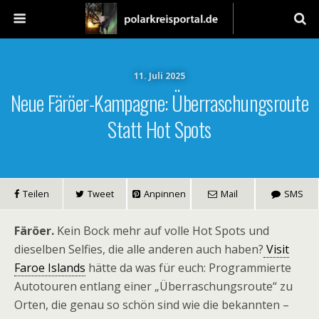
11. Juli 2025
Neue Färöer-Kampagne: Überraschungsroute
Statt Hot Spots
Teilen
Tweet
Anpinnen
Mail
SMS
Färöer.
Kein Bock mehr auf volle Hot Spots und
dieselben Selfies, die alle anderen auch haben?
Visit
Faroe Islands
hätte da was für euch: Programmierte
Autotouren entlang einer „Überraschungsroute“ zu
Orten, die genau so schön sind wie die bekannten –