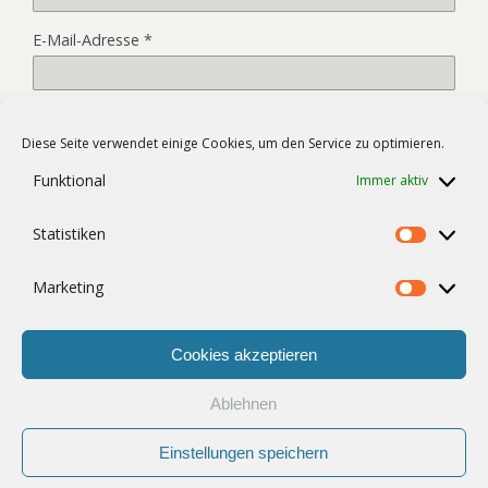
E-Mail-Adresse
*
Website
Diese Seite verwendet einige Cookies, um den Service zu optimieren.
Funktional
Immer aktiv
Name, E-Mail-Adresse und Website in diesem Browser für
Statistiken
meinen nächsten Kommentar speichern.
Statist
Marketing
Market
Cookies akzeptieren
Ablehnen
Zum Seitenanfang
Einstellungen speichern
Mobil
Desktop