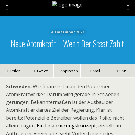
4. Dezember 2024
Neue Atomkraft – Wenn Der Staat Zahlt
Teilen
Tweet
Anpinnen
Mail
SMS
Schweden.
Wie finanziert man den Bau neuer
Atomkraftwerke? Darum wird gerade in Schweden
gerungen. Bekanntermaßen ist der Ausbau der
Atomkraft erklärtes Ziel der Regierung. Klar ist
bereits: Potenzielle Betreiber wollen das Risiko nicht
allein tragen.
Ein Finanzierungskonzept,
erstellt im
Auftrag der Regierung, sieht Vorleistungen des