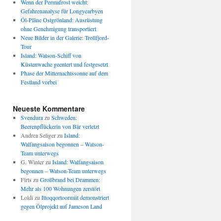
Wenn der Permafrost weicht:
Gefahrenanalyse für Longyearbyen
Öl-Pläne Ostgrönland: Ausrüstung
ohne Genehmigung transportiert
Neue Bilder in der Galerie: Trollfjord-
Tour
Island: Watson-Schiff von
Küstenwache geentert und festgesetzt
Phase der Mitternachtssonne auf dem
Festland vorbei
Neueste Kommentare
Svendura
zu
Schweden:
Beerenpflückerin von Bär verletzt
Andrea Seliger
zu
Island:
Walfangsaison begonnen – Watson-
Team unterwegs
G. Winter
zu
Island: Walfangsaison
begonnen – Watson-Team unterwegs
Firts
zu
Großbrand bei Drammen:
Mehr als 100 Wohnungen zerstört
Loldi
zu
Ittoqqortoormiit demonstriert
gegen Ölprojekt auf Jameson Land