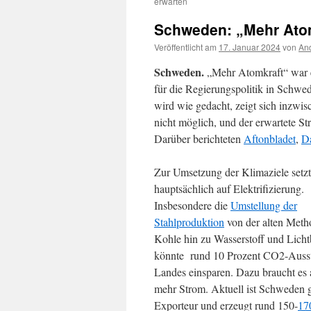
erwarten
Schweden: „Mehr Atom
Veröffentlicht am
17. Januar 2024
von
And
Schweden.
„Mehr Atomkraft“ war ei
für die Regierungspolitik in Schwede
wird wie gedacht, zeigt sich inzwi
nicht möglich, und der erwartete St
Darüber berichteten
Aftonbladet
,
Da
Zur Umsetzung der Klimaziele set
hauptsächlich auf Elektrifizierung.
Insbesondere die
Umstellung der
Stahlproduktion
von der alten Meth
Kohle hin zu Wasserstoff und Lich
könnte rund 10 Prozent CO2-Ausst
Landes einsparen. Dazu braucht es 
mehr Strom. Aktuell ist Schweden 
Exporteur und erzeugt rund 150-
17