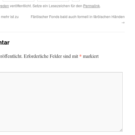
weden
veröffentlicht. Setze ein Lesezeichen für den
Permalink
.
 mehr ist zu
Färöischer Fonds bald auch formell in färöischen Händen
→
tar
*
öffentlicht.
Erforderliche Felder sind mit
markiert