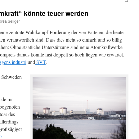
→
kraft“ könnte teuer werden
rea Seliger
ne zentrale Wahlkampf-Forderung der vier Parteien, die heute
n verantwortlich sind. Dass dies nicht so einfach und so billig
schen: Ohne staatliche Unterstützung sind neue Atomkraftwerke
rompreis daraus könnte fast doppelt so hoch liegen wie erwartet.
gens industri
und
SVT
.
zt Schweden
ode mit
tbogenofen
oss des
allerdings
großzügiger
0