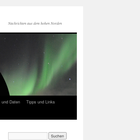
Nachrichten aus dem hohen Norden
 und Daten
Tipps und Links