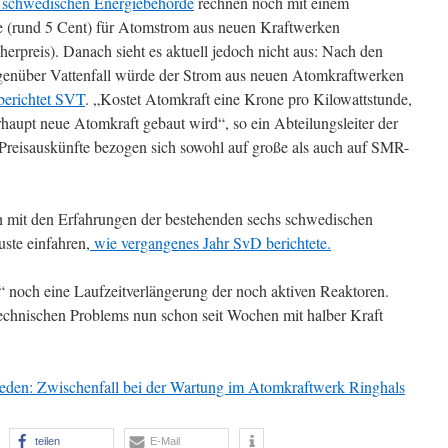
r schwedischen Energiebehörde
rechnen noch mit einem
e (rund 5 Cent) für Atomstrom aus neuen Kraftwerken
herpreis). Danach sieht es aktuell jedoch nicht aus: Nach den
egenüber Vattenfall würde der Strom aus neuen Atomkraftwerken
berichtet SVT
. „Kostet Atomkraft eine Krone pro Kilowattstunde,
rhaupt neue Atomkraft gebaut wird“, so ein Abteilungsleiter der
Preisauskünfte bezogen sich sowohl auf große als auch auf SMR-
h mit den Erfahrungen der bestehenden sechs schwedischen
ste einfahren,
wie vergangenes Jahr SvD berichtete.
 noch eine Laufzeitverlängerung der noch aktiven Reaktoren.
echnischen Problems nun schon seit Wochen mit halber Kraft
den: Zwischenfall bei der Wartung im Atomkraftwerk Ringhals
teilen
E-Mail