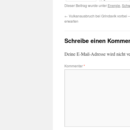
Dieser Beitrag wurde unter
Energie
,
Sch
←
Vulkanausbruch bei Grindavík vorbei –
erwarten
Schreibe einen Kommen
Deine E-Mail-Adresse wird nicht ver
Kommentar
*