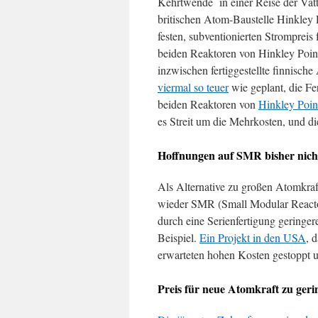
Kehrtwende in einer Reise der Vatt
britischen Atom-Baustelle Hinkley P
festen, subventionierten Stromprei
beiden Reaktoren von Hinkley Poin
inzwischen fertiggestellte finnisc
viermal so teuer
wie geplant, die Fer
beiden Reaktoren von
Hinkley Poin
es Streit um die Mehrkosten, und di
Hoffnungen auf SMR bisher nicht
Als Alternative zu großen Atomkra
wieder SMR (Small Modular Reactor
durch eine Serienfertigung geringere
Beispiel.
Ein Projekt in den USA
, 
erwarteten hohen Kosten gestoppt u
Preis für neue Atomkraft zu geri