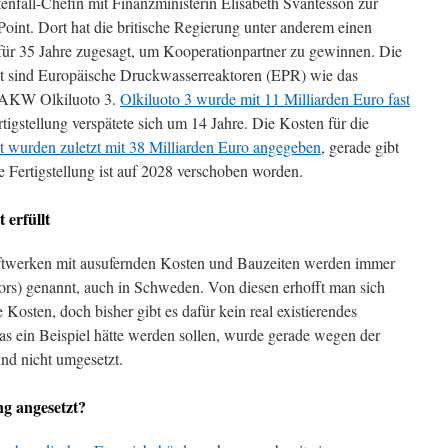
enfall-Chefin mit Finanzministerin Elisabeth Svantesson zur
oint. Dort hat die britische Regierung unter anderem einen
s für 35 Jahre zugesagt, um Kooperationpartner zu gewinnen. Die
t sind Europäische Druckwasserreaktoren (EPR) wie das
he AKW Olkiluoto 3.
Olkiluoto 3 wurde mit 11 Milliarden Euro fast
tigstellung verspätete sich um 14 Jahre. Die Kosten für die
t wurden zuletzt mit 38 Milliarden Euro angegeben
, gerade gibt
e Fertigstellung ist auf 2028 verschoben worden.
 erfüllt
ftwerken mit ausufernden Kosten und Bauzeiten werden immer
s) genannt, auch in Schweden. Von diesen erhofft man sich
 Kosten, doch bisher gibt es dafür kein real existierendes
das ein Beispiel hätte werden sollen, wurde gerade wegen der
nd nicht umgesetzt.
ng angesetzt?