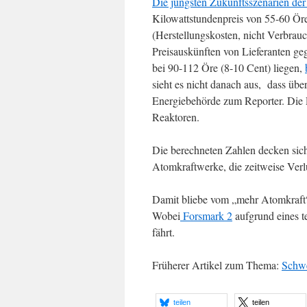
Die jüngsten Zukunftsszenarien de
Kilowattstundenpreis von 55-60 Ör
(Herstellungskosten, nicht Verbrauc
Preisauskünften von Lieferanten g
bei 90-112 Öre (8-10 Cent) liegen,
sieht es nicht danach aus, dass übe
Energiebehörde zum Reporter. Die 
Reaktoren.
Die berechneten Zahlen decken sic
Atomkraftwerke, die zeitweise Verlu
Damit bliebe vom „mehr Atomkraft“
Wobei
Forsmark 2
aufgrund eines t
fährt.
Früherer Artikel zum Thema:
Schwe
teilen
teilen