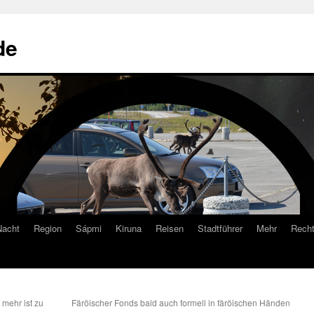
de
Nacht
Region
Sápmi
Kiruna
Reisen
Stadtführer
Mehr
Recht
 mehr ist zu
Färöischer Fonds bald auch formell in färöischen Händen