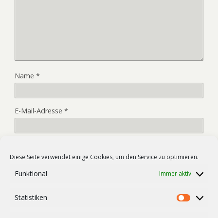
Name
*
E-Mail-Adresse
*
Website
Diese Seite verwendet einige Cookies, um den Service zu optimieren.
Funktional
Immer aktiv
Name, E-Mail-Adresse und Website in diesem Browser für
Statistiken
meinen nächsten Kommentar speichern.
Statist