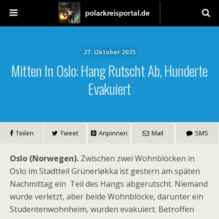
27. Oktober 2025
Mitten In Oslo: Hang Rutscht Ab, Hunderte
Evakuiert
Teilen
Tweet
Anpinnen
Mail
SMS
Oslo (Norwegen).
Zwischen zwei Wohnblöcken in
Oslo im Stadtteil Grünerløkka ist gestern am späten
Nachmittag ein Teil des Hangs abgerutscht. Niemand
wurde verletzt, aber beide Wohnblöcke, darunter ein
Studentenwohnheim, wurden evakuiert. Betroffen