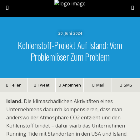
20. Juni 2024
Kohlenstoff-Projekt Auf Island: Vom
Problemlöser Zum Problem
Teilen
Tweet
Anpinnen
Mail
SMS
Island.
Die klimaschädlichen Aktivitäten eines
Unternehmens dadurch kompensieren, dass man
anderswo der Atmosphäre CO2 entzieht und den
Kohlenstoff bindet – dafür warb das Unternehmen
Running Tide mit Standorten in den USA und Island.