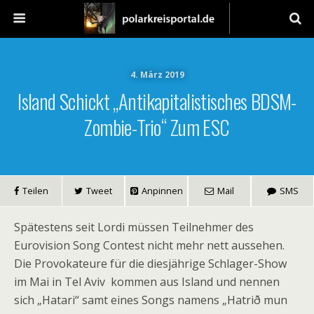
4. März 2019
Island Schickt „antikapitalistisches BDSM-
Zombie-Trio“ Zum ESC
Teilen
Tweet
Anpinnen
Mail
SMS
Spätestens seit Lordi müssen Teilnehmer des
Eurovision Song Contest nicht mehr nett aussehen.
Die Provokateure für die diesjährige Schlager-Show
im Mai in Tel Aviv kommen aus Island und nennen
sich „Hatari“ samt eines Songs namens „Hatrið mun