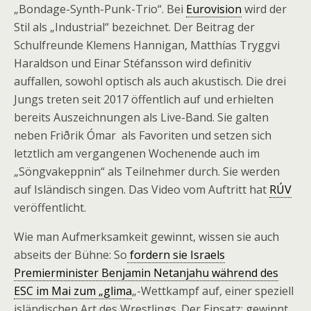
„Bondage-Synth-Punk-Trio“. Bei
Eurovision
wird der
Stil als „Industrial“ bezeichnet. Der Beitrag der
Schulfreunde Klemens Hannigan, Matthías Tryggvi
Haraldson und Einar Stéfansson wird definitiv
auffallen, sowohl optisch als auch akustisch. Die drei
Jungs treten seit 2017 öffentlich auf und erhielten
bereits Auszeichnungen als Live-Band. Sie galten
neben Friðrik Ómar als Favoriten und setzen sich
letztlich am vergangenen Wochenende auch im
„Söngvakeppnin“ als Teilnehmer durch. Sie werden
auf Isländisch singen. Das Video vom Auftritt hat
RÚV
veröffentlicht.
Wie man Aufmerksamkeit gewinnt, wissen sie auch
abseits der Bühne: So
fordern sie Israels
Premierminister Benjamin Netanjahu während des
ESC im Mai zum „glima
„-Wettkampf auf, einer speziell
isländischen Art des Wrestlings. Der Einsatz: gewinnt