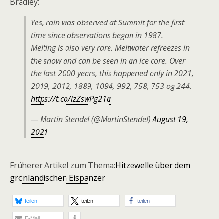
Bradley:
Yes, rain was observed at Summit for the first
time since observations began in 1987.
Melting is also very rare. Meltwater refreezes in
the snow and can be seen in an ice core. Over
the last 2000 years, this happened only in 2021,
2019, 2012, 1889, 1094, 992, 758, 753 og 244.
https://t.co/izZswPg21a
— Martin Stendel (@MartinStendel)
August 19,
2021
Früherer Artikel zum Thema:
Hitzewelle über dem
grönländischen Eispanzer
teilen
teilen
teilen
E-Mail