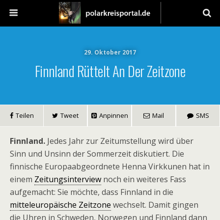
29. Oktober 2017
Finnland Rüttelt An Der Zeitzone
Teilen
Tweet
Anpinnen
Mail
SMS
Finnland.
Jedes Jahr zur Zeitumstellung wird über
Sinn und Unsinn der Sommerzeit diskutiert. Die
finnische Europaabgeordnete Henna Virkkunen hat in
einem
Zeitungsinterview
noch ein weiteres Fass
aufgemacht: Sie möchte, dass Finnland in die
mitteleuropäische Zeitzone
wechselt. Damit gingen
die Uhren in Schweden, Norwegen und Finnland dann