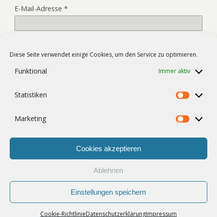
E-Mail-Adresse
*
Website
Diese Seite verwendet einige Cookies, um den Service zu optimieren.
Funktional
Immer aktiv
Name, E-Mail-Adresse und Website in diesem Browser für
Statistiken
meinen nächsten Kommentar speichern.
Statist
Marketing
Market
Cookies akzeptieren
Ablehnen
Zum Seitenanfang
Einstellungen speichern
Mobil
Desktop
Cookie-Richtlinie
Datenschutzerklärung
Impressum