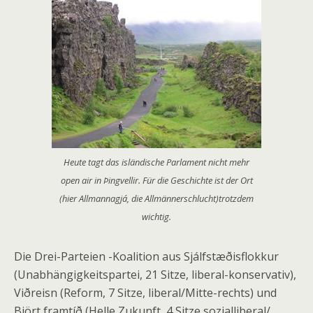
Heute tagt das isländische Parlament nicht mehr
open air in Þingvellir. Für die Geschichte ist der Ort
(hier Allmannagjá, die Allmännerschlucht)trotzdem
wichtig.
Die Drei-Parteien -Koalition aus Sjálfstæðisflokkur
(Unabhängigkeitspartei, 21 Sitze, liberal-konservativ),
Viðreisn (Reform, 7 Sitze, liberal/Mitte-rechts) und
Björt framtíð (Helle Zukunft, 4 Sitze sozialliberal/