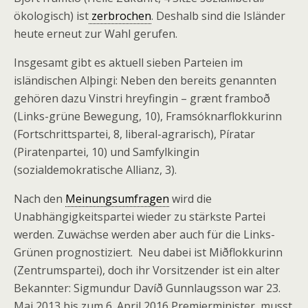
ökologisch) ist
zerbrochen
. Deshalb sind die Isländer
heute erneut zur Wahl gerufen.
Insgesamt gibt es aktuell sieben Parteien im
isländischen Alþingi: Neben den bereits genannten
gehören dazu Vinstri hreyfingin – grænt framboð
(Links-grüne Bewegung, 10), Framsóknarflokkurinn
(Fortschrittspartei, 8, liberal-agrarisch), Píratar
(Piratenpartei, 10) und Samfylkingin
(sozialdemokratische Allianz, 3).
Nach den
Meinungsumfragen
wird die
Unabhängigkeitspartei wieder zu stärkste Partei
werden. Zuwächse werden aber auch für die Links-
Grünen prognostiziert. Neu dabei ist Miðflokkurinn
(Zentrumspartei), doch ihr Vorsitzender ist ein alter
Bekannter: Sigmundur Davíð Gunnlaugsson war 23.
Mai 2013 bis zum 6. April 2016 Premierminister, musst