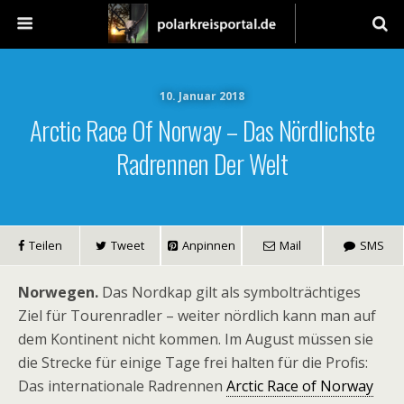
10. Januar 2018
Arctic Race Of Norway – Das Nördlichste
Radrennen Der Welt
Teilen
Tweet
Anpinnen
Mail
SMS
Norwegen.
Das Nordkap gilt als symbolträchtiges
Ziel für Tourenradler – weiter nördlich kann man auf
dem Kontinent nicht kommen. Im August müssen sie
die Strecke für einige Tage frei halten für die Profis:
Das internationale Radrennen
Arctic Race of Norway