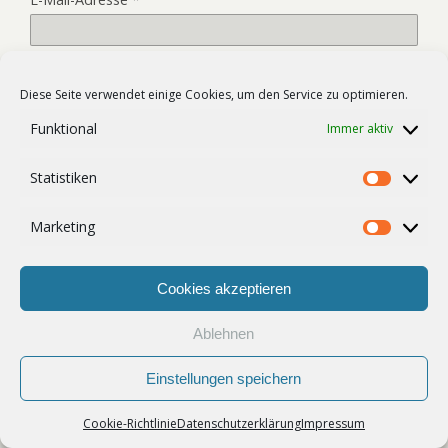
Website
Diese Seite verwendet einige Cookies, um den Service zu optimieren.
Funktional
Immer aktiv
Name, E-Mail-Adresse und Website in diesem Browser für
Statistiken
meinen nächsten Kommentar speichern.
Statist
Marketing
Market
Cookies akzeptieren
Ablehnen
Zum Seitenanfang
Einstellungen speichern
Mobil
Desktop
Cookie-Richtlinie
Datenschutzerklärung
Impressum