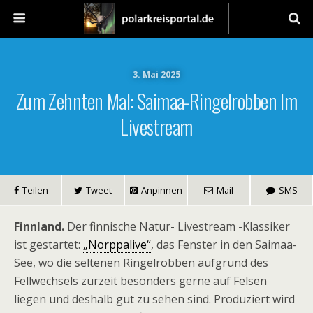
3. Mai 2025
Zum Zehnten Mal: Saimaa-Ringelrobben Im
Livestream
Teilen
Tweet
Anpinnen
Mail
SMS
Finnland.
Der finnische Natur- Livestream -Klassiker
ist gestartet:
„Norppalive“
, das Fenster in den Saimaa-
See, wo die seltenen Ringelrobben aufgrund des
Fellwechsels zurzeit besonders gerne auf Felsen
liegen und deshalb gut zu sehen sind. Produziert wird