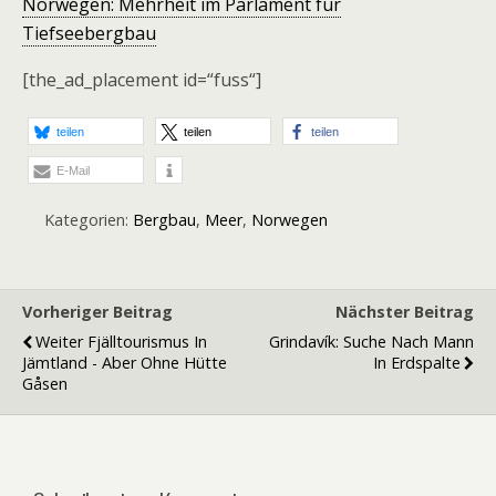
Norwegen: Mehrheit im Parlament für
Tiefseebergbau
[the_ad_placement id=“fuss“]
teilen
teilen
teilen
E-Mail
Kategorien:
Bergbau
,
Meer
,
Norwegen
Vorheriger Beitrag
Nächster Beitrag
Weiter Fjälltourismus In
Grindavík: Suche Nach Mann
Jämtland - Aber Ohne Hütte
In Erdspalte
Gåsen