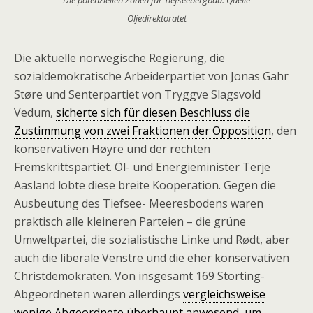
Die potenziellen Zonen für Tiefseebergbau. Quelle
Oljedirektoratet
Die aktuelle norwegische Regierung, die
sozialdemokratische Arbeiderpartiet von Jonas Gahr
Støre und Senterpartiet von Tryggve Slagsvold
Vedum,
sicherte sich für diesen Beschluss die
Zustimmung von zwei Fraktionen der Opposition
, den
konservativen Høyre und der rechten
Fremskrittspartiet. Öl- und Energieminister Terje
Aasland lobte diese breite Kooperation. Gegen die
Ausbeutung des Tiefsee- Meeresbodens waren
praktisch alle kleineren Parteien – die grüne
Umweltpartei, die sozialistische Linke und Rødt, aber
auch die liberale Venstre und die eher konservativen
Christdemokraten. Von insgesamt 169 Storting-
Abgeordneten waren allerdings
vergleichsweise
wenige Abgeordnete überhaupt anwesend, um