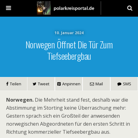
10. Januar 2024
Norwegen Öffnet Die Tür Zum
Tiefseebergbau
Teilen
Tweet
Anpinnen
Mail
SMS
Norwegen.
Die Mehrheit stand fest, deshalb war die
Abstimmung im Storting keine Überraschung mehr:
Gestern sprach sich ein Großteil der anwesenden
norwegischen Abgeordneten für den ersten Schritt in
Richtung kommerzieller Tiefseebergbau aus.