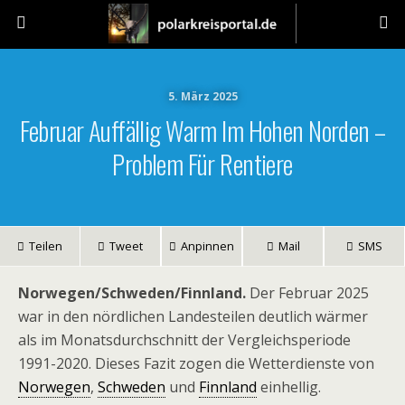
5. März 2025
Februar Auffällig Warm Im Hohen Norden –
Problem Für Rentiere
Teilen
Tweet
Anpinnen
Mail
SMS
Norwegen/Schweden/Finnland.
Der Februar 2025
war in den nördlichen Landesteilen deutlich wärmer
als im Monatsdurchschnitt der Vergleichsperiode
1991-2020. Dieses Fazit zogen die Wetterdienste von
Norwegen
,
Schweden
und
Finnland
einhellig.