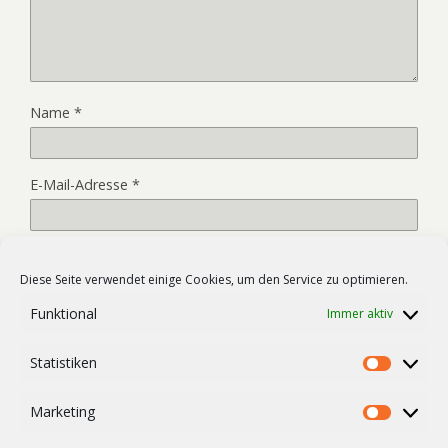
Name
*
E-Mail-Adresse
*
Website
Diese Seite verwendet einige Cookies, um den Service zu optimieren.
Funktional
Immer aktiv
Name, E-Mail-Adresse und Website in diesem Browser für
Statistiken
meinen nächsten Kommentar speichern.
Statist
Marketing
Market