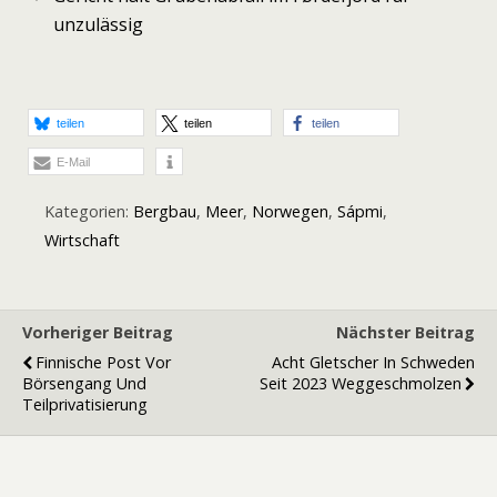
unzulässig
teilen
teilen
teilen
E-Mail
Kategorien:
Bergbau
,
Meer
,
Norwegen
,
Sápmi
,
Wirtschaft
Vorheriger Beitrag
Nächster Beitrag
Finnische Post Vor
Acht Gletscher In Schweden
Börsengang Und
Seit 2023 Weggeschmolzen
Teilprivatisierung