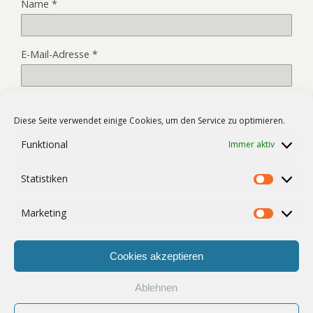
Name
*
E-Mail-Adresse
*
Website
Diese Seite verwendet einige Cookies, um den Service zu optimieren.
Funktional
Immer aktiv
Name, E-Mail-Adresse und Website in diesem Browser für
Statistiken
meinen nächsten Kommentar speichern.
Statist
Marketing
Market
Cookies akzeptieren
Ablehnen
Zum Seitenanfang