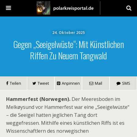
24. Oktober 2025
Gegen „Seeigelwüste“: Mit Künstlichen
Riffen Zu Neuem Tangwald
Teilen
Tweet
Anpinnen
Mail
SMS
Hammerfest (Norwegen).
Der Meeresboden im
Melkøysund vor Hammerfest war eine „Seeigelwüste“
– die Seeigel hatten jeglichen Tang dort
weggefressen. Mithilfe eines künstlichen Riffs ist es
Wissenschaftlern des norwegischen