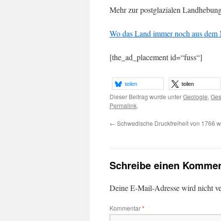
Mehr zur postglazialen Landhebun
Wo das Land immer noch aus dem M
[the_ad_placement id=“fuss“]
teilen
teilen
Dieser Beitrag wurde unter
Geologie
,
Ges
Permalink
.
←
Schwedische Druckfreiheit von 1766 w
Schreibe einen Kommen
Deine E-Mail-Adresse wird nicht ver
Kommentar
*