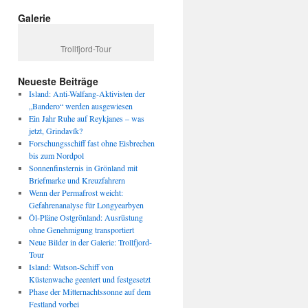
Galerie
Trollfjord-Tour
Neueste Beiträge
Island: Anti-Walfang-Aktivisten der
„Bandero“ werden ausgewiesen
Ein Jahr Ruhe auf Reykjanes – was
jetzt, Grindavík?
Forschungsschiff fast ohne Eisbrechen
bis zum Nordpol
Sonnenfinsternis in Grönland mit
Briefmarke und Kreuzfahrern
Wenn der Permafrost weicht:
Gefahrenanalyse für Longyearbyen
Öl-Pläne Ostgrönland: Ausrüstung
ohne Genehmigung transportiert
Neue Bilder in der Galerie: Trollfjord-
Tour
Island: Watson-Schiff von
Küstenwache geentert und festgesetzt
Phase der Mitternachtssonne auf dem
Festland vorbei