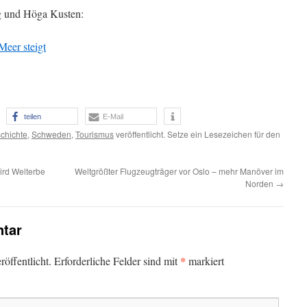
g und Höga Kusten:
eer steigt
teilen
E-Mail
chichte
,
Schweden
,
Tourismus
veröffentlicht. Setze ein Lesezeichen für den
ird Welterbe
Weltgrößter Flugzeugträger vor Oslo – mehr Manöver im
Norden
→
tar
*
öffentlicht.
Erforderliche Felder sind mit
markiert