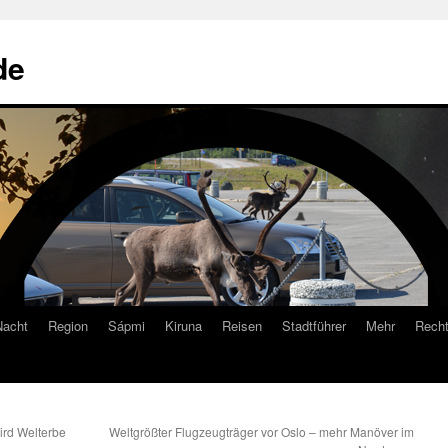
de
Nacht
Region
Sápmi
Kiruna
Reisen
Stadtführer
Mehr
Recht
ird Welterbe
Weltgrößter Flugzeugträger vor Oslo – mehr Manöver im