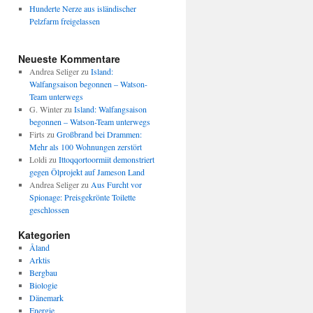
Hunderte Nerze aus isländischer
Pelzfarm freigelassen
Neueste Kommentare
Andrea Seliger
zu
Island:
Walfangsaison begonnen – Watson-
Team unterwegs
G. Winter
zu
Island: Walfangsaison
begonnen – Watson-Team unterwegs
Firts
zu
Großbrand bei Drammen:
Mehr als 100 Wohnungen zerstört
Loldi
zu
Ittoqqortoormiit demonstriert
gegen Ölprojekt auf Jameson Land
Andrea Seliger
zu
Aus Furcht vor
Spionage: Preisgekrönte Toilette
geschlossen
Kategorien
Åland
Arktis
Bergbau
Biologie
Dänemark
Energie