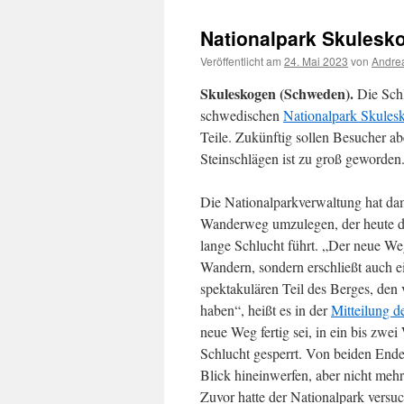
Nationalpark Skulesko
Veröffentlicht am
24. Mai 2023
von
Andrea
Skuleskogen (Schweden).
Die Schl
schwedischen
Nationalpark Skules
Teile. Zukünftig sollen Besucher a
Steinschlägen ist zu groß geworden
Die Nationalparkverwaltung hat da
Wanderweg umzulegen, der heute di
lange Schlucht führt. „Der neue Weg
Wandern, sondern erschließt auch e
spektakulären Teil des Berges, den v
haben“, heißt es in der
Mitteilung d
neue Weg fertig sei, in ein bis zwe
Schlucht gesperrt. Von beiden End
Blick hineinwerfen, aber nicht meh
Zuvor hatte der Nationalpark versuc