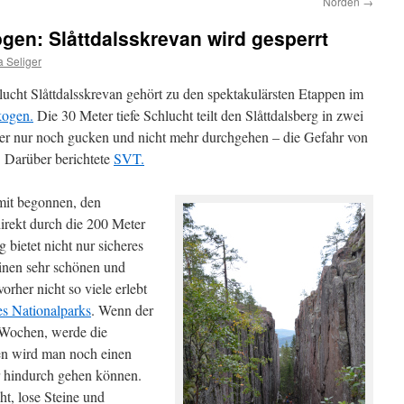
Norden
→
gen: Slåttdalsskrevan wird gesperrt
 Seliger
ucht Slåttdalsskrevan gehört zu den spektakulärsten Etappen im
kogen.
Die 30 Meter tiefe Schlucht teilt den Slåttdalsberg in zwei
ber nur noch gucken und nicht mehr durchgehen – die Gefahr von
. Darüber berichtete
SVT.
mit begonnen, den
rekt durch die 200 Meter
 bietet nicht nur sicheres
inen sehr schönen und
orher nicht so viele erlebt
es Nationalparks
. Wenn der
i Wochen, werde die
en wird man noch einen
r hindurch gehen können.
ht, lose Steine und