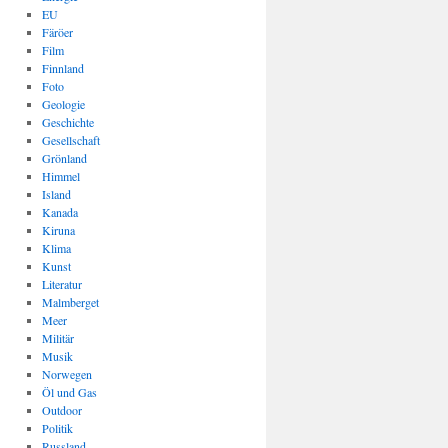
EU
Färöer
Film
Finnland
Foto
Geologie
Geschichte
Gesellschaft
Grönland
Himmel
Island
Kanada
Kiruna
Klima
Kunst
Literatur
Malmberget
Meer
Militär
Musik
Norwegen
Öl und Gas
Outdoor
Politik
Russland