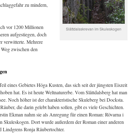
schlaggefahr zu mindern,
ich vor 1200 Millionen
Slåttdalsskrevan im Skuleskogen
eren aufgestiegen, doch
er verwitterte. Mehrere
n Weg zwischen den
gen
il eines Gebietes Höga Kusten, das sich seit der jüngsten Eiszeit
oben hat. Es ist heute Weltnaturerbe. Vom Slåttdalsberg hat man
tsee. Noch höher ist der charakteristische Skuleberg bei Docksta.
uber, die darin gelebt haben sollen, gibt es viele Geschichten.
erstin Ekman nahm sie als Anregung für einen Roman: Rövarna i
on Skuleskogen. Dort wurde außerdem der Roman einer anderen
d Lindgrens Ronja Räubertochter.