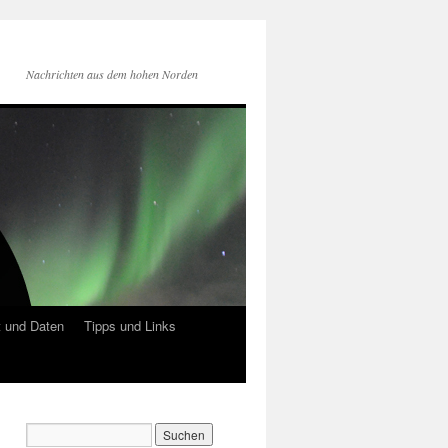
Nachrichten aus dem hohen Norden
 und Daten
Tipps und Links