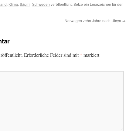
land
,
Klima
,
Sápmi
,
Schweden
veröffentlicht. Setze ein Lesezeichen für den
Norwegen zehn Jahre nach Utøya
→
tar
*
öffentlicht.
Erforderliche Felder sind mit
markiert