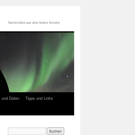
Nachrichten aus dem hohen Norden
 und Daten
Tipps und Links