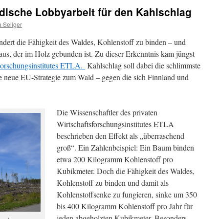
dische Lobbyarbeit für den Kahlschlag
 Seliger
ert die Fähigkeit des Waldes, Kohlenstoff zu binden – und
aus, der im Holz gebunden ist. Zu dieser Erkenntnis kam jüngst
Forschungsinstitutes ETLA.
Kahlschlag soll dabei die schlimmste
ie neue EU-Strategie zum Wald – gegen die sich Finnland und
Die Wissenschaftler des privaten
Wirtschaftsforschungsinstitutes ETLA
beschrieben den Effekt als „überraschend
groß“. Ein Zahlenbeispiel: Ein Baum binden
etwa 200 Kilogramm Kohlenstoff pro
Kubikmeter. Doch die Fähigkeit des Waldes,
Kohlenstoff zu binden und damit als
Kohlenstoffsenke zu fungieren, sinke um 350
bis 400 Kilogramm Kohlenstoff pro Jahr für
jeden abgeholzten Kubikmeter. Besonders