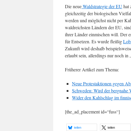
Die neue
Waldstrategie der EU
hat 
gleichzeitig der biologischen Vielf
werden und möglichst nicht per Ka
waldreichsten Ländern der EU, sind 
ihrer Länder einmischen will. Der er
für Entsetzen. Es wurde fleißig
Lobb
Zukunft wird deshalb beispielsweis
erlaubt sein, allerdings nur noch in 
Früherer Artikel zum Thema:
Neue Protestaktionen gegen A
Schweden: Wird der bergnahe W
Wider den Kahlschlag im finni
[the_ad_placement id=“fuss“]
teilen
teilen