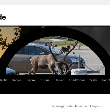
de
Nacht
Region
Sápmi
Kiruna
Reisen
Stadtführer
Mehr
Recht
Norwegen zehn Jahre nach Utøya
→