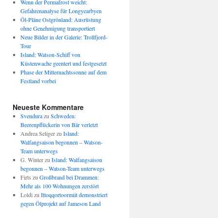
Wenn der Permafrost weicht:
Gefahrenanalyse für Longyearbyen
Öl-Pläne Ostgrönland: Ausrüstung
ohne Genehmigung transportiert
Neue Bilder in der Galerie: Trollfjord-
Tour
Island: Watson-Schiff von
Küstenwache geentert und festgesetzt
Phase der Mitternachtssonne auf dem
Festland vorbei
Neueste Kommentare
Svendura
zu
Schweden:
Beerenpflückerin von Bär verletzt
Andrea Seliger
zu
Island:
Walfangsaison begonnen – Watson-
Team unterwegs
G. Winter
zu
Island: Walfangsaison
begonnen – Watson-Team unterwegs
Firts
zu
Großbrand bei Drammen:
Mehr als 100 Wohnungen zerstört
Loldi
zu
Ittoqqortoormiit demonstriert
gegen Ölprojekt auf Jameson Land