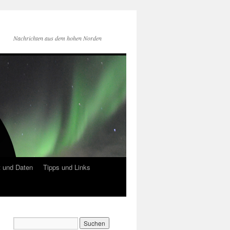
Nachrichten aus dem hohen Norden
 und Daten
Tipps und Links