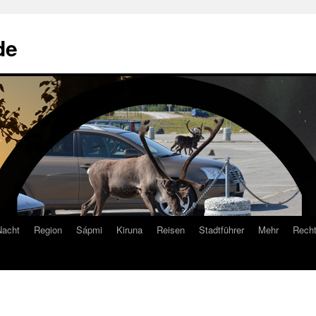
de
Nacht
Region
Sápmi
Kiruna
Reisen
Stadtführer
Mehr
Recht