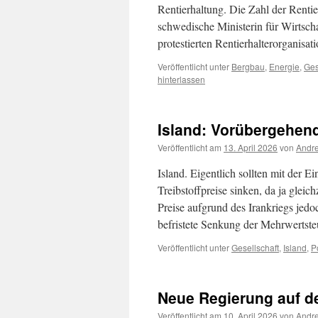
Rentierhaltung. Die Zahl der Rentier
schwedische Ministerin für Wirtsc
protestierten Rentierhalterorganis
Veröffentlicht unter
Bergbau
,
Energie
,
Ges
hinterlassen
Island: Vorübergehend
Veröffentlicht am
13. April 2026
von
Andre
Island. Eigentlich sollten mit der 
Treibstoffpreise sinken, da ja gleic
Preise aufgrund des Irankriegs jedo
befristete Senkung der Mehrwerts
Veröffentlicht unter
Gesellschaft
,
Island
,
Po
Neue Regierung auf de
Veröffentlicht am
10. April 2026
von
Andre