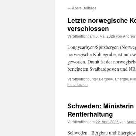
←
Ältere Beiträge
Letzte norwegische K
verschlossen
Veröffentlicht am
5. Mai 2026
von
Andrea 
Longyearbyen/Spitzbergen (Norwegen)
norwegische Kohlegrube, ist nun v
geworfen. Damit ist der norwegisc
berichteten Svalbardposten und N
Veröffentlicht unter
Bergbau
,
Energie
,
Kli
hinterlassen
Schweden: Ministerin 
Rentierhaltung
Veröffentlicht am
22. April 2026
von
Andre
Schweden. Bergbau und Energiewirt