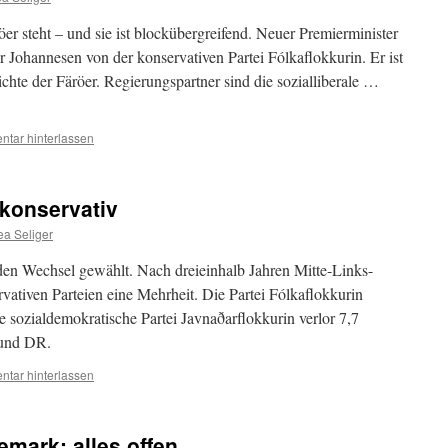
er steht – und sie ist blockübergreifend. Neuer Premierminister
ir Johannesen von der konservativen Partei Fólkaflokkurin. Er ist
hte der Färöer. Regierungspartner sind die sozialliberale …
tar hinterlassen
konservativ
ea Seliger
den Wechsel gewählt. Nach dreieinhalb Jahren Mitte-Links-
vativen Parteien eine Mehrheit. Die Partei Fólkaflokkurin
 sozialdemokratische Partei Javnaðarflokkurin verlor 7,7
 und DR.
tar hinterlassen
emark: alles offen