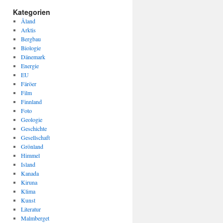
Kategorien
Åland
Arktis
Bergbau
Biologie
Dänemark
Energie
EU
Färöer
Film
Finnland
Foto
Geologie
Geschichte
Gesellschaft
Grönland
Himmel
Island
Kanada
Kiruna
Klima
Kunst
Literatur
Malmberget