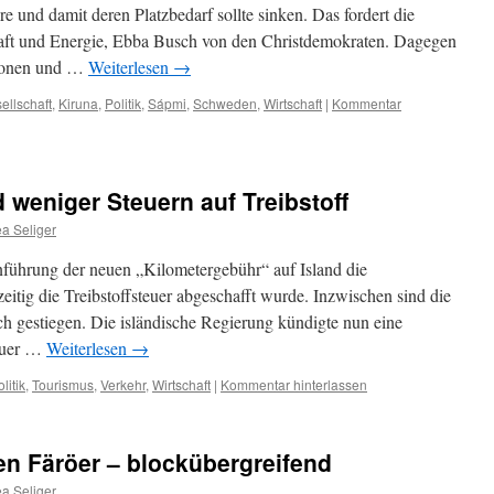
e und damit deren Platzbedarf sollte sinken. Das fordert die
haft und Energie, Ebba Busch von den Christdemokraten. Dagegen
ationen und …
Weiterlesen
→
ellschaft
,
Kiruna
,
Politik
,
Sápmi
,
Schweden
,
Wirtschaft
|
Kommentar
 weniger Steuern auf Treibstoff
a Seliger
Einführung der neuen „Kilometergebühr“ auf Island die
hzeitig die Treibstoffsteuer abgeschafft wurde. Inzwischen sind die
ch gestiegen. Die isländische Regierung kündigte nun eine
teuer …
Weiterlesen
→
litik
,
Tourismus
,
Verkehr
,
Wirtschaft
|
Kommentar hinterlassen
n Färöer – blockübergreifend
a Seliger