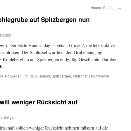
Neuere Beiträge
→
ohlegrube auf Spitzbergen nun
Seliger
. Der letzte Handschlag ist getan: Gruve 7, die letzte aktive
erschlossen. Der Schlüssel wurde in den Grubeneingang
he Kohlebergbau auf Spitzbergen endgültig Geschichte. Darüber
RK.
ma
,
Norwegen
,
Politik
,
Russland
,
Spitzbergen
,
Wirtschaft
|
Kommentar
will weniger Rücksicht auf
a Seliger
schaft sollten weniger Rücksicht nehmen müssen auf die