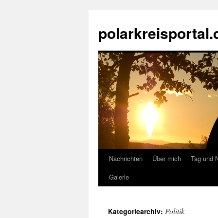
Zum
Inhalt
polarkreisportal.
springen
Nachrichten
Über mich
Tag und 
Galerie
Politik
Kategoriearchiv: