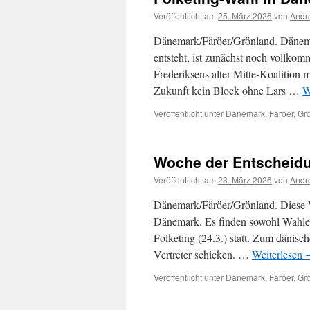
Veröffentlicht am
25. März 2026
von
Andr
Dänemark/Färöer/Grönland. Dänema
entsteht, ist zunächst noch vollkom
Frederiksens alter Mitte-Koalition m
Zukunft kein Block ohne Lars …
W
Veröffentlicht unter
Dänemark
,
Färöer
,
Gr
Woche der Entscheidu
Veröffentlicht am
23. März 2026
von
Andr
Dänemark/Färöer/Grönland. Diese Wo
Dänemark. Es finden sowohl Wahlen
Folketing (24.3.) statt. Zum dänisc
Vertreter schicken. …
Weiterlesen
Veröffentlicht unter
Dänemark
,
Färöer
,
Gr