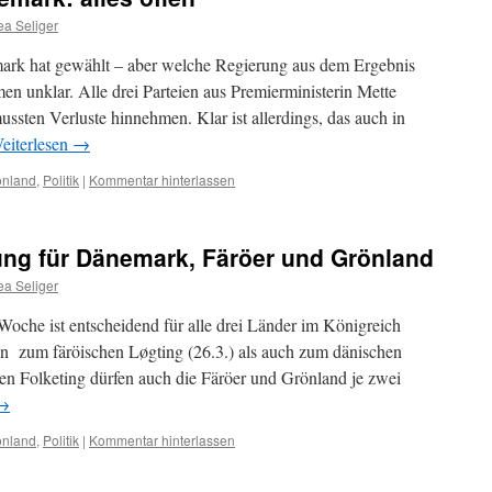
ea Seliger
rk hat gewählt – aber welche Regierung aus dem Ergebnis
men unklar. Alle drei Parteien aus Premierministerin Mette
ussten Verluste hinnehmen. Klar ist allerdings, das auch in
eiterlesen
→
önland
,
Politik
|
Kommentar hinterlassen
ng für Dänemark, Färöer und Grönland
ea Seliger
che ist entscheidend für alle drei Länder im Königreich
 zum färöischen Løgting (26.3.) als auch zum dänischen
hen Folketing dürfen auch die Färöer und Grönland je zwei
→
önland
,
Politik
|
Kommentar hinterlassen