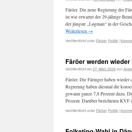
Färöer. Die neue Regierung der Färö
ist wie erwartet der 29-jährige Bein
der jüngste „Løgman“ in der Geschic
Weiterlesen
→
Veröffentlicht unter
Färöer
,
Politik
|
Kommen
Färöer werden wieder 
Veröffentlicht am
27. März 2026
von
Andr
Färöer. Die Färinger haben wieder 
Regierung haben diesmal die konser
gewann ganze 7,8 Prozent dazu. Die
Prozent. Darüber berichteten KVF
Veröffentlicht unter
Färöer
,
Politik
|
Kommen
Folketing-Wahl in Dän