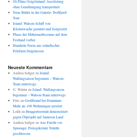
Öl-Pläne Ostgrönland: Ausrüstung
ohne Genehmigung transportiert
Neue Bilder in der Galerie: Trollfjord-
Tour
Island: Watson-Schiff von
Küstenwache geentert und festgesetzt
Phase der Mitternachtssonne auf dem
Festland vorbei
Hunderte Nerze aus isländischer
Pelzfarm freigelassen
Neueste Kommentare
Andrea Seliger
zu
Island:
Walfangsaison begonnen – Watson-
Team unterwegs
G. Winter
zu
Island: Walfangsaison
begonnen – Watson-Team unterwegs
Firts
zu
Großbrand bei Drammen:
Mehr als 100 Wohnungen zerstört
Loldi
zu
Ittoqqortoormiit demonstriert
gegen Ölprojekt auf Jameson Land
Andrea Seliger
zu
Aus Furcht vor
Spionage: Preisgekrönte Toilette
geschlossen