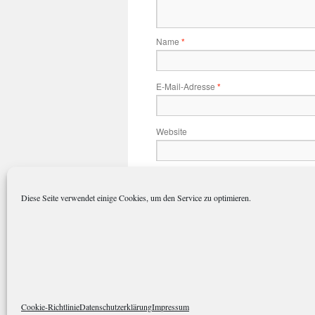
Name
*
E-Mail-Adresse
*
Website
Name, E-Mail-Adresse und Website 
Diese Seite verwendet einige Cookies, um den Service zu optimieren.
polarkreisportal.de
Datenschutze
Cookie-Richtlinie
Datenschutzerklärung
Impressum