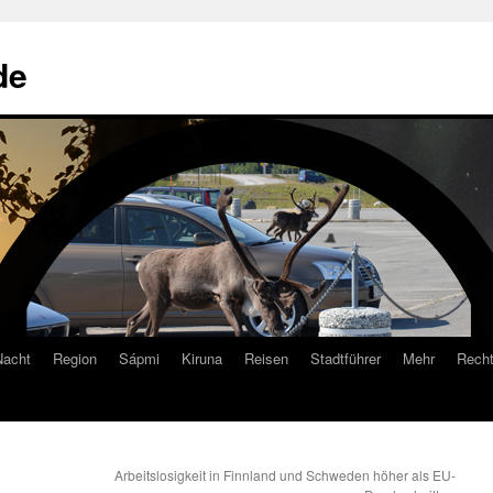
de
Nacht
Region
Sápmi
Kiruna
Reisen
Stadtführer
Mehr
Recht
Arbeitslosigkeit in Finnland und Schweden höher als EU-