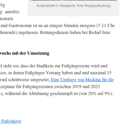
Weg
Austurstræti in Reykjavík. Foto Reykjavíkurborg
g autofrei,
sstræti.
e und Gastronomie ist an an einigen Stunden morgens (7-11 Uhr
nende) zugelassen. Rettungsdienste haben bei Bedarf freie
wuchs mit der Umsetzung
l sieht vor, dass der Stadtkern zur Fußgängerzone wird und
aces, in denen Fußgänger Vorrang haben und und maximal 15
ird schrittweise umgesetzt.
Eine Umfrage von Maskína für die
Akzeptanz für Fußgängerzonen zwischen 2019 und 2023
, während die Ablehnung geschrumpft ist (von 20% auf 9%).
r Fußgänger