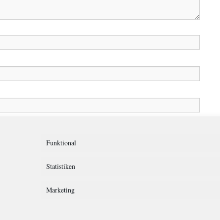
in diesem Browser für meinen nächsten Kommentar speichern.
Funktional
Statistiken
Marketing
rklärung