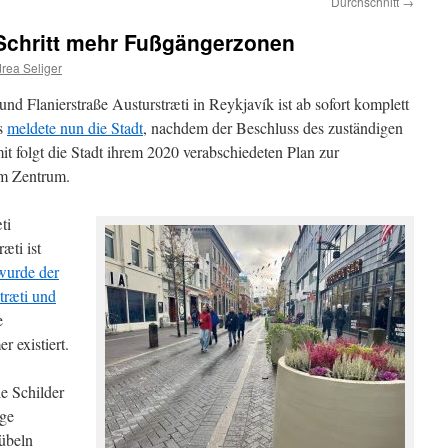
Durchschnitt
→
r Schritt mehr Fußgängerzonen
rea Seliger
nd Flanierstraße Austurstræti in Reykjavík ist ab sofort komplett
s
meldete nun die Stadt
, nachdem der Beschluss des zuständigen
 folgt die Stadt ihrem 2020 verabschiedeten Plan zur
im Zentrum.
ti
æti ist
wurde der
træti und
e
 existiert.
e Schilder
ige
kübeln