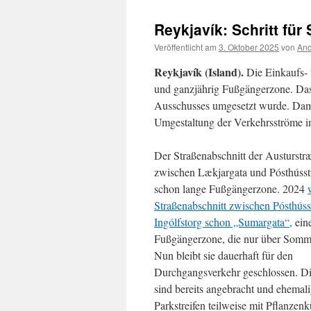
Reykjavík: Schritt fü
Veröffentlicht am
3. Oktober 2025
von
And
Reykjavík (Island).
Die Einkaufs- u
und ganzjährig Fußgängerzone. Da
Ausschusses umgesetzt wurde. Damit
Umgestaltung der Verkehrsströme 
Der Straßenabschnitt der Austurstræ
zwischen Lækjargata und Pósthússtr
schon lange Fußgängerzone. 2024
Straßenabschnitt zwischen Pósthúss
Ingólfstorg schon „Sumargata“,
ein
Fußgängerzone, die nur über Sommer
Nun bleibt sie dauerhaft für den
Durchgangsverkehr geschlossen. Di
sind bereits angebracht und ehemal
Parkstreifen teilweise mit Pflanzen