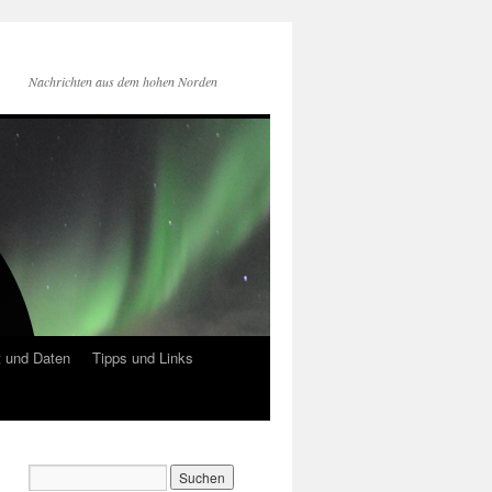
Nachrichten aus dem hohen Norden
 und Daten
Tipps und Links