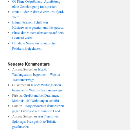
Öl-Pläne Ostgrönland: Ausrüstung
ohne Genehmigung transportiert
Neue Bilder in der Galerie: Trollfjord-
Tour
Island: Watson-Schiff von
Küstenwache geentert und festgesetzt
Phase der Mitternachtssonne auf dem
Festland vorbei
Hunderte Nerze aus isländischer
Pelzfarm freigelassen
Neueste Kommentare
Andrea Seliger
zu
Island:
Walfangsaison begonnen – Watson-
Team unterwegs
G. Winter
zu
Island: Walfangsaison
begonnen – Watson-Team unterwegs
Firts
zu
Großbrand bei Drammen:
Mehr als 100 Wohnungen zerstört
Loldi
zu
Ittoqqortoormiit demonstriert
gegen Ölprojekt auf Jameson Land
Andrea Seliger
zu
Aus Furcht vor
Spionage: Preisgekrönte Toilette
geschlossen