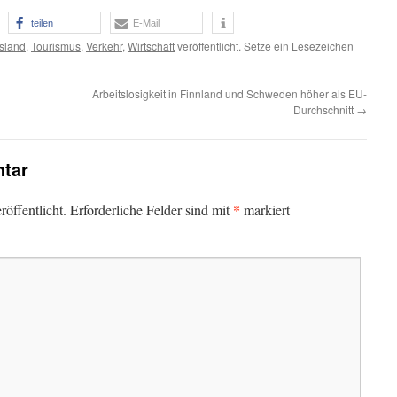
teilen
E-Mail
Island
,
Tourismus
,
Verkehr
,
Wirtschaft
veröffentlicht. Setze ein Lesezeichen
Arbeitslosigkeit in Finnland und Schweden höher als EU-
Durchschnitt
→
tar
*
öffentlicht.
Erforderliche Felder sind mit
markiert