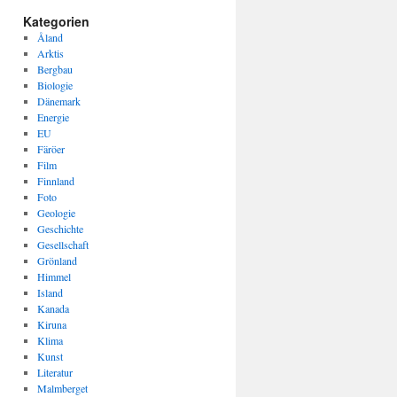
Kategorien
Åland
Arktis
Bergbau
Biologie
Dänemark
Energie
EU
Färöer
Film
Finnland
Foto
Geologie
Geschichte
Gesellschaft
Grönland
Himmel
Island
Kanada
Kiruna
Klima
Kunst
Literatur
Malmberget