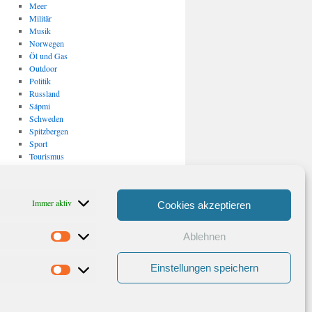
Meer
Militär
Musik
Norwegen
Öl und Gas
Outdoor
Politik
Russland
Sápmi
Schweden
Spitzbergen
Sport
Tourismus
Uncategorized
USA
Verkehr
Immer aktiv
Cookies akzeptieren
Vulkanismus/ Erdbeben
Wirtschaft
Ablehnen
Statistiken
Archiv
Archiv
Einstellungen speichern
Marketing
Stolz präsentiert von WordPress.