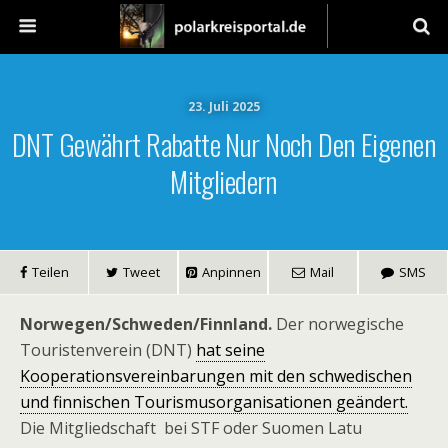
23. Juli 2025
DNT Gewährt Rabatte Nur Noch Den Eigenen
Mitgliedern
Teilen
Tweet
Anpinnen
Mail
SMS
Norwegen/Schweden/Finnland.
Der norwegische
Touristenverein (DNT)
hat seine
Kooperationsvereinbarungen mit den schwedischen
und finnischen Tourismusorganisationen geändert.
Die Mitgliedschaft bei STF oder Suomen Latu