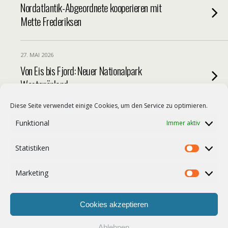
Nordatlantik-Abgeordnete kooperieren mit
Mette Frederiksen
27. MAI 2026
Von Eis bis Fjord: Neuer Nationalpark
Westgrönland
Diese Seite verwendet einige Cookies, um den Service zu optimieren.
22. MAI 2026
Funktional
Immer aktiv
Grönländer demonstrieren vor Konsulat-
Eröffnung
Statistiken
Statist
Marketing
Market
Weitere Artikel Aus Dieser Kategorie Laden…
Cookies akzeptieren
Ablehnen