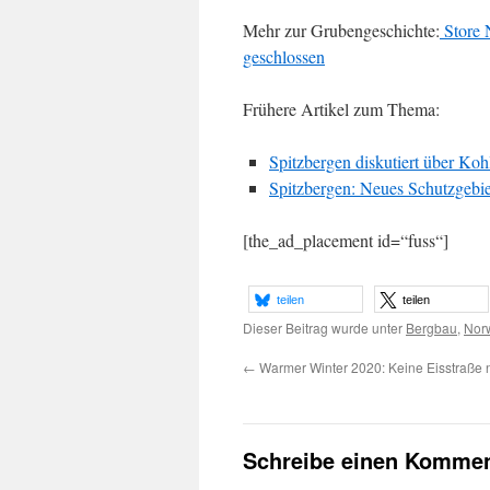
Mehr zur Grubengeschichte:
Store 
geschlossen
Frühere Artikel zum Thema:
Spitzbergen diskutiert über Ko
Spitzbergen: Neues Schutzgebie
[the_ad_placement id=“fuss“]
teilen
teilen
Dieser Beitrag wurde unter
Bergbau
,
Nor
←
Warmer Winter 2020: Keine Eisstraße 
Schreibe einen Kommen