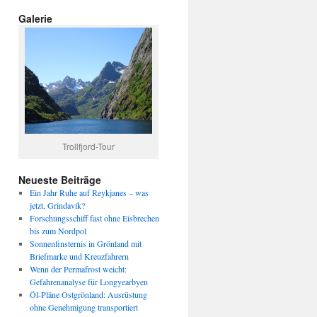
Galerie
Trollfjord-Tour
Neueste Beiträge
Ein Jahr Ruhe auf Reykjanes – was
jetzt, Grindavík?
Forschungsschiff fast ohne Eisbrechen
bis zum Nordpol
Sonnenfinsternis in Grönland mit
Briefmarke und Kreuzfahrern
Wenn der Permafrost weicht:
Gefahrenanalyse für Longyearbyen
Öl-Pläne Ostgrönland: Ausrüstung
ohne Genehmigung transportiert