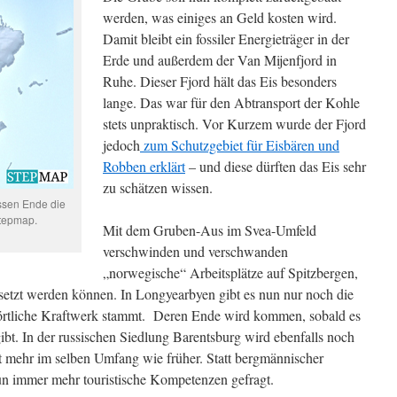
werden, was einiges an Geld kosten wird.
Damit bleibt ein fossiler Energieträger in der
Erde und außerdem der Van Mijenfjord in
Ruhe. Dieser Fjord hält das Eis besonders
lange. Das war für den Abtransport der Kohle
stets unpraktisch. Vor Kurzem wurde der Fjord
jedoch
zum Schutzgebiet für Eisbären und
Robben erklärt
– und diese dürften das Eis sehr
zu schätzen wissen.
essen Ende die
stepmap.
Mit dem Gruben-Aus im Svea-Umfeld
verschwinden und verschwanden
„norwegische“ Arbeitsplätze auf Spitzbergen,
rsetzt werden können. In Longyearbyen gibt es nun nur noch die
s örtliche Kraftwerk stammt. Deren Ende wird kommen, sobald es
gibt. In der russischen Siedlung Barentsburg wird ebenfalls noch
 mehr im selben Umfang wie früher. Statt bergmännischer
un immer mehr touristische Kompetenzen gefragt.