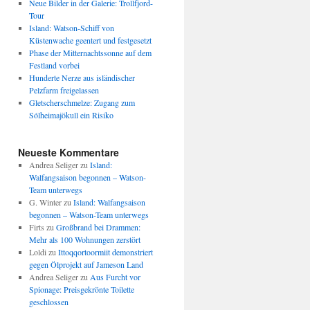
Neue Bilder in der Galerie: Trollfjord-
Tour
Island: Watson-Schiff von
Küstenwache geentert und festgesetzt
Phase der Mitternachtssonne auf dem
Festland vorbei
Hunderte Nerze aus isländischer
Pelzfarm freigelassen
Gletscherschmelze: Zugang zum
Sólheimajökull ein Risiko
Neueste Kommentare
Andrea Seliger
zu
Island:
Walfangsaison begonnen – Watson-
Team unterwegs
G. Winter
zu
Island: Walfangsaison
begonnen – Watson-Team unterwegs
Firts
zu
Großbrand bei Drammen:
Mehr als 100 Wohnungen zerstört
Loldi
zu
Ittoqqortoormiit demonstriert
gegen Ölprojekt auf Jameson Land
Andrea Seliger
zu
Aus Furcht vor
Spionage: Preisgekrönte Toilette
geschlossen