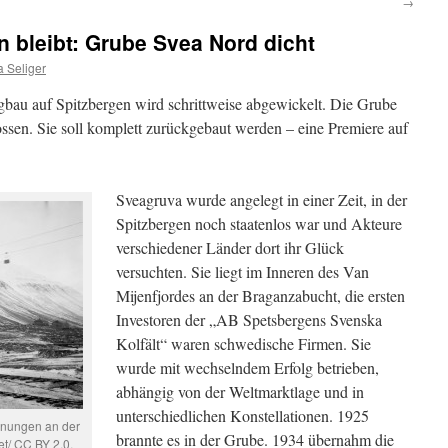
→
 bleibt: Grube Svea Nord dicht
 Seliger
bau auf Spitzbergen wird schrittweise abgewickelt. Die Grube
ossen. Sie soll komplett zurückgebaut werden – eine Premiere auf
Sveagruva wurde angelegt in einer Zeit, in der
Spitzbergen noch staatenlos war und Akteure
verschiedener Länder dort ihr Glück
versuchten. Sie liegt im Inneren des Van
Mijenfjordes an der Braganzabucht, die ersten
Investoren der „AB Spetsbergens Svenska
Kolfält“ waren schwedische Firmen. Sie
wurde mit wechselndem Erfolg betrieben,
abhängig von der Weltmarktlage und in
unterschiedlichen Konstellationen. 1925
hnungen an der
brannte es in der Grube. 1934 übernahm die
t/ CC BY 2.0,