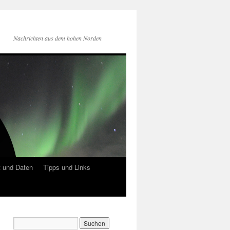
Nachrichten aus dem hohen Norden
 und Daten
Tipps und Links