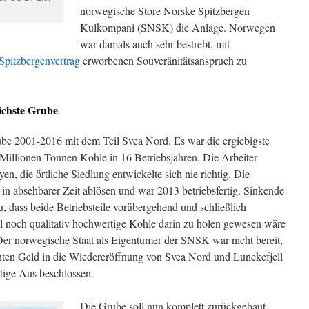
norwegische Store Norske Spitzbergen
Kulkompani (SNSK) die Anlage. Norwegen
war damals auch sehr bestrebt, mit
Spitzbergenvertrag
erworbenen Souveränitätsanspruch zu
ichste Grube
Grube 2001-2016 mit dem Teil Svea Nord. Es war die ergiebigste
Millionen Tonnen Kohle in 16 Betriebsjahren. Die Arbeiter
n, die örtliche Siedlung entwickelte sich nie richtig. Die
in absehbarer Zeit ablösen und war 2013 betriebsfertig. Sinkende
, dass beide Betriebsteile vorübergehend und schließlich
hl noch qualitativ hochwertige Kohle darin zu holen gewesen wäre
er norwegische Staat als Eigentümer der SNSK war nicht bereit,
chten Geld in die Wiedereröffnung von Svea Nord und Lunckefjell
ige Aus beschlossen.
Die Grube soll nun komplett zurückgebaut