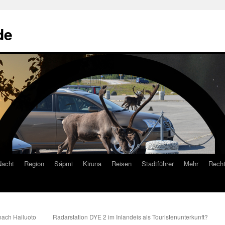
de
Nacht
Region
Sápmi
Kiruna
Reisen
Stadtführer
Mehr
Recht
nach Hailuoto
Radarstation DYE 2 im Inlandeis als Touristenunterkunft?