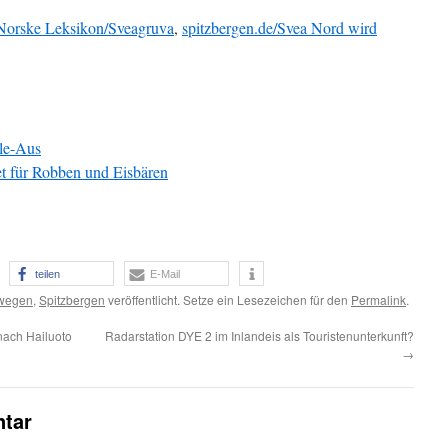
Norske Leksikon/Sveagruva
,
spitzbergen.de/Svea Nord wird
hle-Aus
t für Robben und Eisbären
teilen
E-Mail
wegen
,
Spitzbergen
veröffentlicht. Setze ein Lesezeichen für den
Permalink
.
nach Hailuoto
Radarstation DYE 2 im Inlandeis als Touristenunterkunft?
→
tar