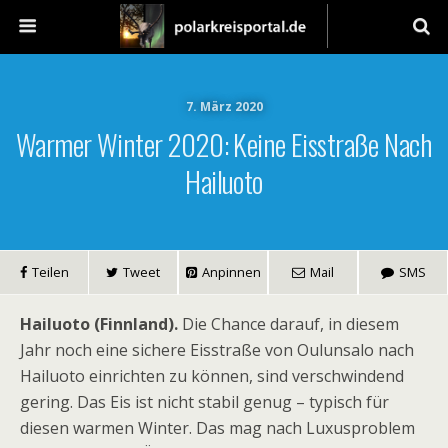
7. März 2020
Warmer Winter 2020: Keine Eisstraße Nach
Hailuoto
Teilen
Tweet
Anpinnen
Mail
SMS
Hailuoto (Finnland).
Die Chance darauf, in diesem
Jahr noch eine sichere Eisstraße von Oulunsalo nach
Hailuoto einrichten zu können, sind verschwindend
gering. Das Eis ist nicht stabil genug – typisch für
diesen warmen Winter. Das mag nach Luxusproblem