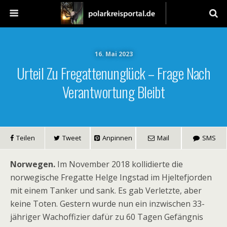
16. Mai 2023
Urteil Zu Fregattenunglück – Frage Nach
Verantwortung Bleibt
Teilen
Tweet
Anpinnen
Mail
SMS
Norwegen.
Im November 2018 kollidierte die
norwegische Fregatte Helge Ingstad im Hjeltefjorden
mit einem Tanker und sank. Es gab Verletzte, aber
keine Toten. Gestern wurde nun ein inzwischen 33-
jähriger Wachoffizier dafür zu 60 Tagen Gefängnis