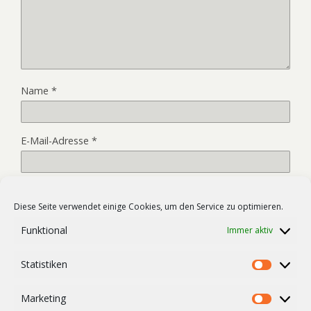
Name
*
E-Mail-Adresse
*
Website
Diese Seite verwendet einige Cookies, um den Service zu optimieren.
Funktional
Immer aktiv
Name, E-Mail-Adresse und Website in diesem Browser für
Statistiken
meinen nächsten Kommentar speichern.
Statist
Marketing
Market