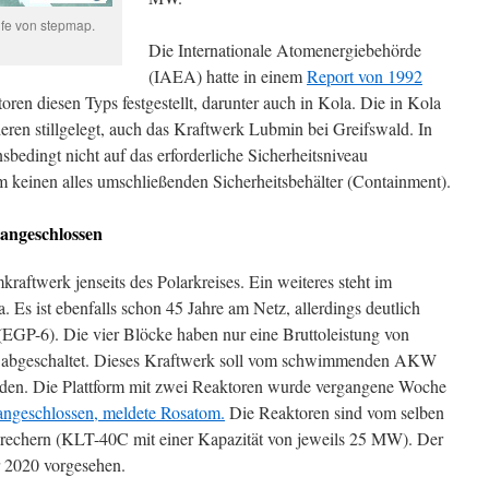
lfe von stepmap.
Die Internationale Atomenergiebehörde
(IAEA) hatte in einem
Report von 1992
ren diesen Typs festgestellt, darunter auch in Kola. Die in Kola
eren stillgelegt, auch das Kraftwerk Lubmin bei Greifswald. In
sbedingt nicht auf das erforderliche Sicherheitsniveau
em keinen alles umschließenden Sicherheitsbehälter (Containment).
angeschlossen
kraftwerk jenseits des Polarkreises. Ein weiteres steht im
. Es ist ebenfalls schon 45 Jahre am Netz, allerdings deutlich
 (EGP-6). Die vier Blöcke haben nur eine Bruttoleistung von
its abgeschaltet. Dieses Kraftwerk soll vom schwimmenden AKW
n. Die Plattform mit zwei Reaktoren wurde vergangene Woche
angeschlossen, meldete Rosatom.
Die Reaktoren sind vom selben
sbrechern (KLT-40C mit einer Kapazität von jeweils 25 MW). Der
r 2020 vorgesehen.