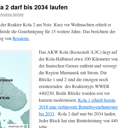
a 2 darf bis 2034 laufen
Andrea Seliger
t der Reaktor Kola 2 am Netz. Kurz vor Weihnachten erhielt er
hörde die Genehmigung für 15 weitere Jahre. Das berichtete der
ung von
Rosatom.
Das AKW Kola (Кольской АЭС) liegt auf
der Kola-Halbinsel etwa 100 Kilometer von
der finnischen Grenze entfernt und versorgt
die Region Murmansk mit Strom. Die
Blöcke 1 und 2 sind die einzigen noch
existierenden des Reaktortyps WWER
440/230. Beide Blöcke wurden erst vor
kurzem modernisiert,
Kola 1 erhielt bereits
2018 eine verlängerte Betriebsgenehmigung
bis 2033
. Kola 2 darf nun bis 2034 laufen.
Jeder Block hat eine Bruttoleistung von 440
MW.