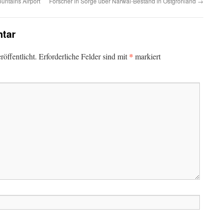
untains Airport
Forscher in Sorge über Narwal-Bestand in Ostgrönland
→
tar
*
öffentlicht.
Erforderliche Felder sind mit
markiert