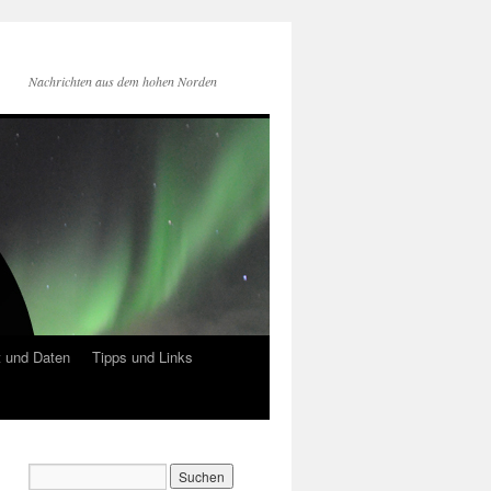
Nachrichten aus dem hohen Norden
 und Daten
Tipps und Links