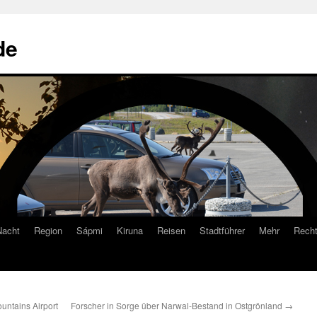
de
Nacht
Region
Sápmi
Kiruna
Reisen
Stadtführer
Mehr
Recht
untains Airport
Forscher in Sorge über Narwal-Bestand in Ostgrönland
→