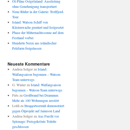
Öl-Pläne Ostgrönland: Ausrüstung
ohne Genehmigung transportiert
Neue Bilder in der Galerie: Trollfjord-
Tour
Island: Watson-Schiff von
Küstenwache geentert und festgesetzt
Phase der Mitternachtssonne auf dem
Festland vorbei
Hunderte Nerze aus isländischer
Pelzfarm freigelassen
Neueste Kommentare
Andrea Seliger
zu
Island:
Walfangsaison begonnen – Watson-
Team unterwegs
G. Winter
zu
Island: Walfangsaison
begonnen – Watson-Team unterwegs
Firts
zu
Großbrand bei Drammen:
Mehr als 100 Wohnungen zerstört
Loldi
zu
Ittoqqortoormiit demonstriert
gegen Ölprojekt auf Jameson Land
Andrea Seliger
zu
Aus Furcht vor
Spionage: Preisgekrönte Toilette
geschlossen