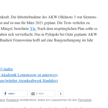
omkraft. Die Inbetriebnahme des AKW Olkiluoto 3 von Siemens-
ut und ist nun für März 2021 geplant. Die Tests verliefen zu
n Mängel, berichtete
Yle.
Nach dem ursprünglichen Plan sollte es
aben sich vervielfacht. Das in Pyhäjoki bei Oulu geplante AKW
e. Bauherr Fennovoima hofft auf eine Baugenehmigung im Jahr
3 laufen
Akademik Lomonosow ist unterwegs
um beliefert Atomkraftwerk Hanhikivi
teilen
E-Mail
land
,
Russland
veröffentlicht. Setze ein Lesezeichen für den
Permalink
.