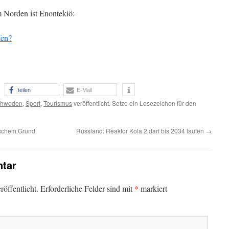
m Norden ist Enontekiö:
fen?
teilen
E-Mail
chweden
,
Sport
,
Tourismus
veröffentlicht. Setze ein Lesezeichen für den
ischem Grund
Russland: Reaktor Kola 2 darf bis 2034 laufen
→
tar
*
öffentlicht.
Erforderliche Felder sind mit
markiert