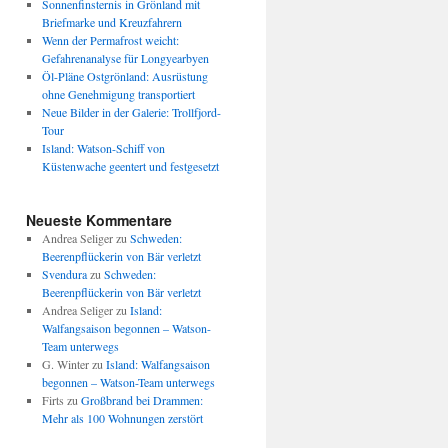
Sonnenfinsternis in Grönland mit
Briefmarke und Kreuzfahrern
Wenn der Permafrost weicht:
Gefahrenanalyse für Longyearbyen
Öl-Pläne Ostgrönland: Ausrüstung
ohne Genehmigung transportiert
Neue Bilder in der Galerie: Trollfjord-
Tour
Island: Watson-Schiff von
Küstenwache geentert und festgesetzt
Neueste Kommentare
Andrea Seliger
zu
Schweden:
Beerenpflückerin von Bär verletzt
Svendura
zu
Schweden:
Beerenpflückerin von Bär verletzt
Andrea Seliger
zu
Island:
Walfangsaison begonnen – Watson-
Team unterwegs
G. Winter
zu
Island: Walfangsaison
begonnen – Watson-Team unterwegs
Firts
zu
Großbrand bei Drammen:
Mehr als 100 Wohnungen zerstört