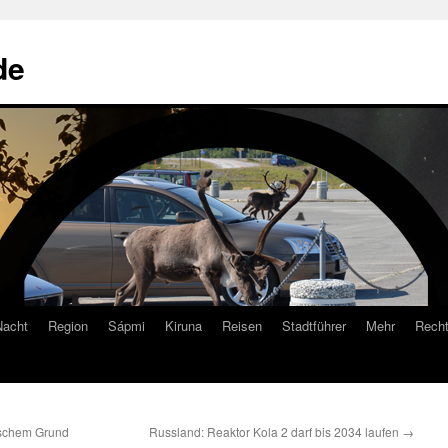
de
Nacht
Region
Sápmi
Kiruna
Reisen
Stadtführer
Mehr
Recht
ischem Grund
Russland: Reaktor Kola 2 darf bis 2034 laufen
→