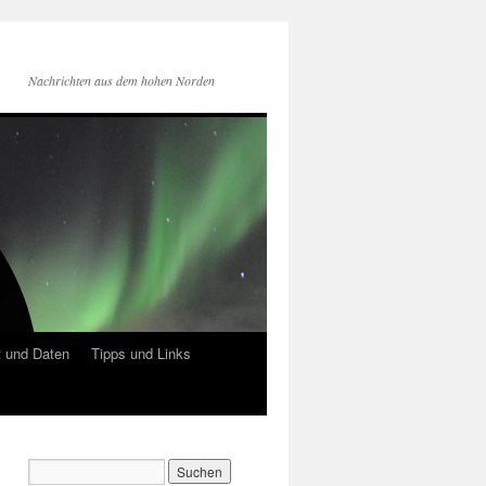
Nachrichten aus dem hohen Norden
 und Daten
Tipps und Links