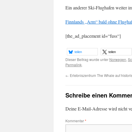
Ein anderer Ski-Flughafen weiter i
Finnlands „Arm“ bald ohne Flugha
[the_ad_placement id=“fuss“]
teilen
teilen
Dieser Beitrag wurde unter
Norwegen
,
S
Permalink
.
←
Erlebniszentrum The Whale auf histor
Schreibe einen Kommen
Deine E-Mail-Adresse wird nicht ver
Kommentar
*