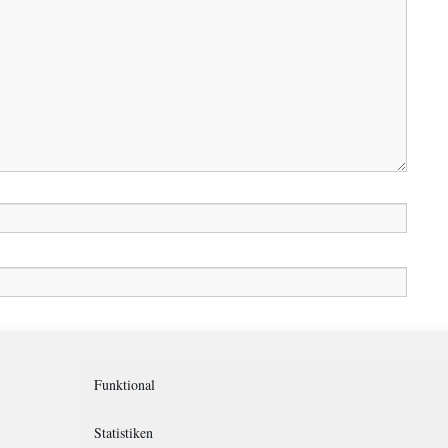
in diesem Browser für meinen nächsten Kommentar speichern.
Funktional
Statistiken