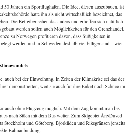
d 50 Jahren ein Sportflughafen. Die Idee, diesen auszubauen, ist
erkehrsbehörde hatte ihn als nicht wirtschaftlich bezeichnet, das
hen. Die Betreiber sehen das anders und erhoffen sich natürlich
gebaut werden sollen auch Möglichkeiten für den Grenzhandel.
enze zu Norwegen profitieren davon, dass Süßigkeiten in
legt werden und in Schweden deshalb viel billiger sind – wie
 Klimawandels
, auch bei der Einweihung. In Zeiten der Klimakrise sei das der
rer demonstrierten, weil sie auch für ihre Enkel noch Schnee im
e vor auch ohne Flugzeug möglich: Mit dem Zug kommt man bis
ht es nach Sälen mit dem Bus weiter. Zum Skigebiet Åre/Duved
us Stockholm und Göteborg. Björkliden und Riksgränsen jenseits
irekte Bahnanbindung.