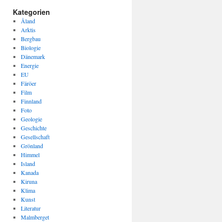
Kategorien
Åland
Arktis
Bergbau
Biologie
Dänemark
Energie
EU
Färöer
Film
Finnland
Foto
Geologie
Geschichte
Gesellschaft
Grönland
Himmel
Island
Kanada
Kiruna
Klima
Kunst
Literatur
Malmberget