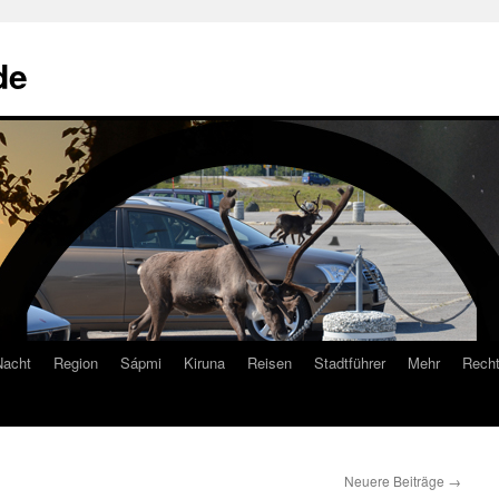
de
Nacht
Region
Sápmi
Kiruna
Reisen
Stadtführer
Mehr
Recht
Neuere Beiträge
→