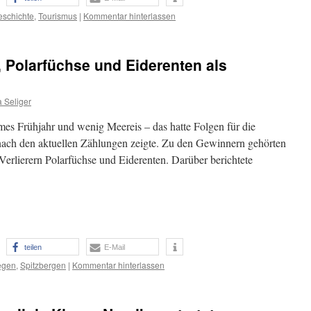
eschichte
,
Tourismus
|
Kommentar hinterlassen
, Polarfüchse und Eiderenten als
 Seliger
es Frühjahr und wenig Meereis – das hatte Folgen für die
 nach den aktuellen Zählungen zeigte. Zu den Gewinnern gehörten
 Verlierern Polarfüchse und Eiderenten. Darüber berichtete
teilen
E-Mail
egen
,
Spitzbergen
|
Kommentar hinterlassen