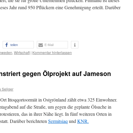
iert, die sie für große Unternehmen pflücken. Finnland ist dieses
dieses Jahr rund 950 Pflückern eine Genehmigung erteilt. Darüber
teilen
E-Mail
hweden
,
Wirtschaft
|
Kommentar hinterlassen
nstriert gegen Ölprojekt auf Jameson
 Seliger
Ort Ittoqqortoormiit in Ostgrönland zählt etwa 325 Einwohner.
tagabend auf die Straße, um gegen die geplante Ölsuche in
stieren, das in ihrer Nähe liegt. In fünf weiteren Orten in
statt. Darüber berichteten
Sermitsiaq
und
KNR.