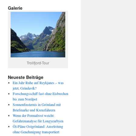
Galerie
Trollfjord-Tour
Neueste Beiträge
Ein Jahr Ruhe auf Reykjanes – was
jetzt, Grindavík?
Forschungsschiff fast ohne Eisbrechen
bis zum Nordpol
Sonnenfinsternis in Grönland mit
Briefmarke und Kreuzfahrern
Wenn der Permafrost weicht:
Gefahrenanalyse für Longyearbyen
Öl-Pläne Ostgrönland: Ausrüstung
ohne Genehmigung transportiert