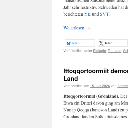
thailändischen Saisonarbeiter diskut
Jahr sehr restriktiv. Schweden hat 
berichteten
Yle
und
SVT.
Weiterlesen
→
teilen
teilen
Veröffentlicht unter
Biologie
,
Finnland
,
Sc
Ittoqqortoormiit demo
Land
Veröffentlicht am
15. Juli 2026
von
Andrea
Ittoqqortoormiit (Grönland).
Der 
Etwa ein Drittel davon ging am Mon
Nunap Qeqqa (Jameson Land) zu prote
Grönland fanden Solidaritätsdemos 