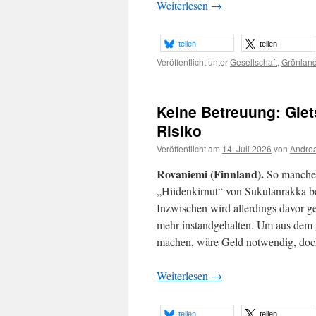
Weiterlesen
→
teilen
teilen
Veröffentlicht unter
Gesellschaft
,
Grönlan
Keine Betreuung: Glet
Risiko
Veröffentlicht am
14. Juli 2026
von
Andrea
Rovaniemi (Finnland).
So mancher 
„Hiidenkirnut“ von Sukulanrakka be
Inzwischen wird allerdings davor g
mehr instandgehalten. Um aus dem 
machen, wäre Geld notwendig, doch
Weiterlesen
→
teilen
teilen