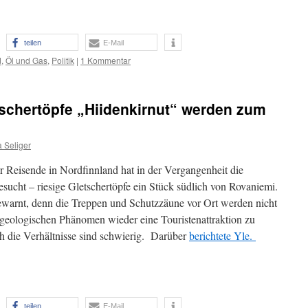
teilen
E-Mail
d
,
Öl und Gas
,
Politik
|
1 Kommentar
schertöpfe „Hiidenkirnut“ werden zum
 Seliger
Reisende in Nordfinnland hat in der Vergangenheit die
sucht – riesige Gletschertöpfe ein Stück südlich von Rovaniemi.
ewarnt, denn die Treppen und Schutzzäune vor Ort werden nicht
geologischen Phänomen wieder eine Touristenattraktion zu
 die Verhältnisse sind schwierig. Darüber
berichtete Yle.
teilen
E-Mail