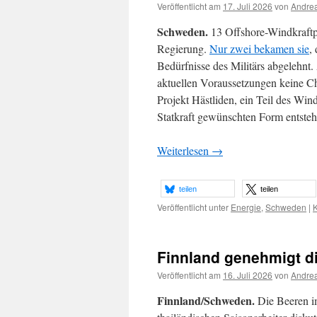
Veröffentlicht am
17. Juli 2026
von
Andrea
Schweden.
13 Offshore-Windkraftp
Regierung.
Nur zwei bekamen sie
,
Bedürfnisse des Militärs abgelehnt. 
aktuellen Voraussetzungen keine Ch
Projekt Hästliden, ein Teil des Wi
Statkraft gewünschten Form entsteh
Weiterlesen
→
teilen
teilen
Veröffentlicht unter
Energie
,
Schweden
|
Finnland genehmigt d
Veröffentlicht am
16. Juli 2026
von
Andrea
Finnland/Schweden.
Die Beeren im