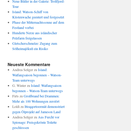
Neue Bilder in der Galerie: Trollfjord-
Tour
Island: Watson-Schiff von
Küstenwache geentert und festgesetzt
Phase der Mitternachtssonne auf dem
Festland vorbei
Hunderte Nerze aus isländischer
Pelzfarm freigelassen
Gletscherschmelze: Zugang zum
Sólheimajökull ein Risiko
Neueste Kommentare
Andrea Seliger
zu
Island:
Walfangsaison begonnen – Watson-
Team unterwegs
G. Winter
zu
Island: Walfangsaison
begonnen – Watson-Team unterwegs
Firts
zu
Großbrand bei Drammen:
Mehr als 100 Wohnungen zerstört
Loldi
zu
Ittoqqortoormiit demonstriert
gegen Ölprojekt auf Jameson Land
Andrea Seliger
zu
Aus Furcht vor
Spionage: Preisgekrönte Toilette
geschlossen