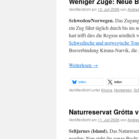
Weniger Züge: Neue Bu
Veröffentlicht am
12. Juli 2026
von
Andrea
Schweden/Norwegen.
Das Zugange
ein Zug fährt täglich durch bis ins
hart trifft dies die Region nördlic
Schwedische und norwegische Tour
Busverbindung Kiruna-Narvik, die z
Weiterlesen
→
teilen
teilen
Veröffentlicht unter
Kiruna
,
Norwegen
,
Sc
Naturreservat Grótta v
Veröffentlicht am
11. Juli 2026
von
Andrea
Seltjarnes (Island).
Das Naturreserv
worden: Nun steht die ganze Bucht 