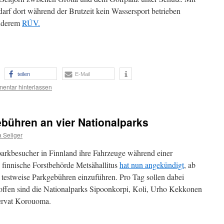
arf dort während der Brutzeit kein Wassersport betrieben
anderem
RÚV.
teilen
E-Mail
entar hinterlassen
ebühren an vier Nationalparks
 Seliger
arkbesucher in Finnland ihre Fahrzeuge während einer
 finnische Forstbehörde Metsähallitus
hat nun angekündigt
, ab
testweise Parkgebühren einzuführen. Pro Tag sollen dabei
offen sind die Nationalparks Sipoonkorpi, Koli, Urho Kekkonen
servat Korouoma.