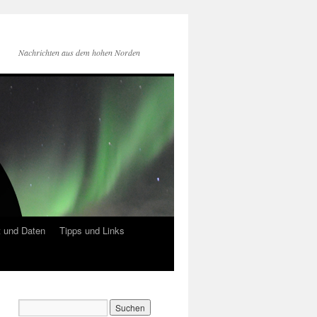
Nachrichten aus dem hohen Norden
 und Daten
Tipps und Links