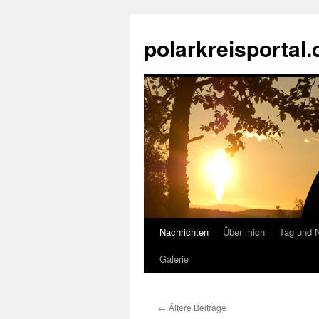
Zum
Inhalt
polarkreisportal.
springen
Nachrichten
Über mich
Tag und 
Galerie
←
Ältere Beiträge