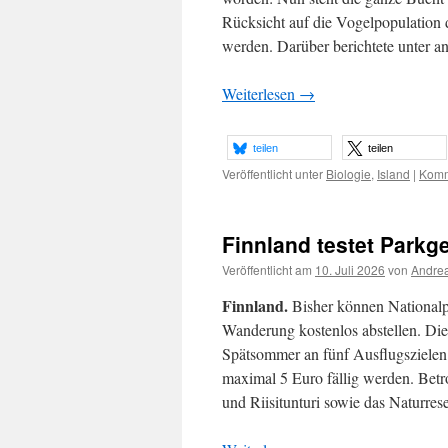
Rücksicht auf die Vogelpopulation d
werden. Darüber berichtete unter 
Weiterlesen
→
teilen
teilen
Veröffentlicht unter
Biologie
,
Island
|
Komm
Finnland testet Parkg
Veröffentlicht am
10. Juli 2026
von
Andrea
Finnland.
Bisher können Nationalp
Wanderung kostenlos abstellen. Die
Spätsommer an fünf Ausflugszielen 
maximal 5 Euro fällig werden. Betr
und Riisitunturi sowie das Naturre