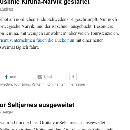
slinie Kiruna-Narvik gestartet
 Seliger
bot am nördlichen Ende Schwedens ist geschrumpft. Nur noch
 norwegische Narvik, und der ist schnell ausgebucht. Besonders
h von Kiruna, mit wenigen Einwohnern, aber vielen Touristenzielen.
ismusunternehmen füllen die Lücke nun
mit einer neuen
weimal täglich fährt.
teilen
E-Mail
hweden
,
Tourismus
,
Verkehr
|
Kommentar hinterlassen
or Seltjarnes ausgeweitet
 Seliger
at rund um die Insel Grótta vor Seltjarnes ist ausgeweitet
Seltjörn zwischen Grótta und dem Golfplatz unter Schutz. Mit