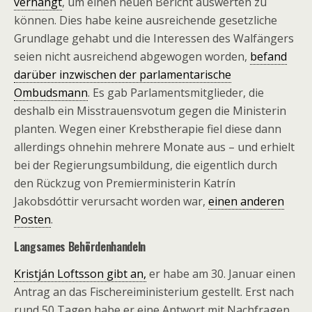
verhängt
, um einen neuen Bericht auswerten zu
können. Dies habe keine ausreichende gesetzliche
Grundlage gehabt und die Interessen des Walfängers
seien nicht ausreichend abgewogen worden,
befand
darüber inzwischen der parlamentarische
Ombudsmann
. Es gab Parlamentsmitglieder, die
deshalb ein Misstrauensvotum gegen die Ministerin
planten. Wegen einer Krebstherapie fiel diese dann
allerdings ohnehin mehrere Monate aus – und erhielt
bei der Regierungsumbildung, die eigentlich durch
den Rückzug von Premierministerin Katrín
Jakobsdóttir verursacht worden war,
einen anderen
Posten
.
Langsames Behördenhandeln
Kristján Loftsson gibt an,
er habe am 30. Januar einen
Antrag an das Fischereiministerium gestellt. Erst nach
rund 50 Tagen habe er eine Antwort mit Nachfragen