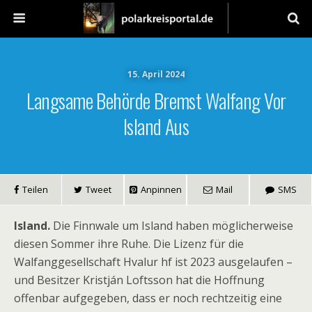
15. April 2024
Langsame Behörde Bremst Walfang Vor
Island Aus
Teilen
Tweet
Anpinnen
Mail
SMS
Island.
Die Finnwale um Island haben möglicherweise
diesen Sommer ihre Ruhe. Die Lizenz für die
Walfanggesellschaft Hvalur hf ist 2023 ausgelaufen –
und Besitzer Kristján Loftsson hat die Hoffnung
offenbar aufgegeben, dass er noch rechtzeitig eine