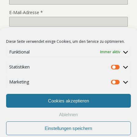
E-Mail-Adresse
*
Website
Diese Seite verwendet einige Cookies, um den Service zu optimieren.
Funktional
Immer aktiv
Name, E-Mail-Adresse und Website in diesem Browser für
Statistiken
meinen nächsten Kommentar speichern.
Statist
Marketing
Market
Cookies akzeptieren
Ablehnen
Zum Seitenanfang
Einstellungen speichern
Mobil
Desktop