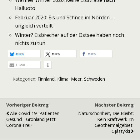
Hailuoto
Februar 2020: Eis und Schnee im Norden –
ungleich verteilt
Winter? Eisbrecher auf der Ostsee haben noch
nichts zu tun
teilen
teilen
teilen
E-Mail
Kategorien:
Finnland
,
Klima
,
Meer
,
Schweden
Vorheriger Beitrag
Nächster Beitrag
Alle Covid-19- Patienten
Naturschönheit, Die Bleibt:
Gesund - Grönland Jetzt
Kein Kraftwerk Im
Corona-Frei?
Geothermalgebiet
Gjástykki