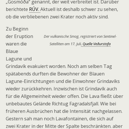
„Gosmóða“ genannt, der weit verbreitet ist. Darüber
berichtete
RÚV.
Aktuell ist deshalb schwer zu sehen,
ob die verbliebenen zwei Krater noch aktiv sind.
Zu Beginn
der Eruption
Der vulkanische Smog, registriert von Sentinel-
waren die
Satelliten am 17. Juli
. Quelle Veðurstofa
Blaue
Lagune und
Grindavík evakuiert worden. Noch am selben Tag
spätabends durften die Bewohner der Blauen
Lagune-Einrichtungen und die Einwohner Grindavíks
wieder zurückkehren. Inzwischen ist Grindavík auch
für die Allgemeinheit wieder offen. Die Lava fließt über
unbebautes Gelände Richtug Fagradalsfjall. Wie bei
früheren Ausbrüchen hat die Intensität nachgelassen.
Gestern sah man noch Lavafontainen, die sich auf
zwei Krater in der Mitte der Spalte beschränkten. aber