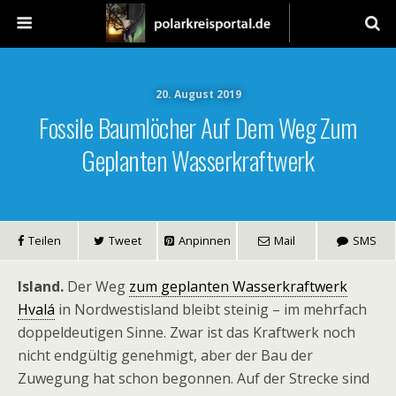
20. August 2019
Fossile Baumlöcher Auf Dem Weg Zum
Geplanten Wasserkraftwerk
Teilen
Tweet
Anpinnen
Mail
SMS
Island.
Der Weg
zum geplanten Wasserkraftwerk
Hvalá
in Nordwestisland bleibt steinig – im mehrfach
doppeldeutigen Sinne. Zwar ist das Kraftwerk noch
nicht endgültig genehmigt, aber der Bau der
Zuwegung hat schon begonnen. Auf der Strecke sind