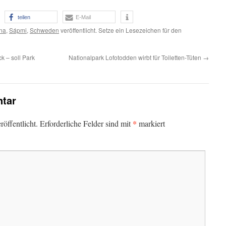
teilen
E-Mail
na
,
Sápmi
,
Schweden
veröffentlicht. Setze ein Lesezeichen für den
 – soll Park
Nationalpark Lofotodden wirbt für Toiletten-Tüten
→
tar
*
öffentlicht.
Erforderliche Felder sind mit
markiert