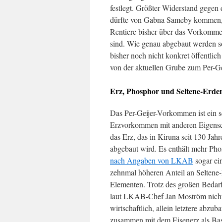
festlegt. Größter Widerstand gegen 
dürfte von Gabna Sameby kommen,
Rentiere bisher über das Vorkomm
sind. Wie genau abgebaut werden sol
bisher noch nicht konkret öffentli
von der aktuellen Grube zum Per-G
Erz, Phosphor und Seltene-Erde
Das Per-Geijer-Vorkommen ist ein s
Erzvorkommen mit anderen Eigensc
das Erz, das in Kiruna seit 130 Jahr
abgebaut wird. Es enthält mehr Ph
nach Angaben von LKAB
sogar ei
zehnmal höheren Anteil an Seltene
Elementen. Trotz des großen Bedar
laut LKAB-Chef Jan Moström nich
wirtschaftlich, allein letztere abzub
zusammen mit dem Eisenerz als Ba