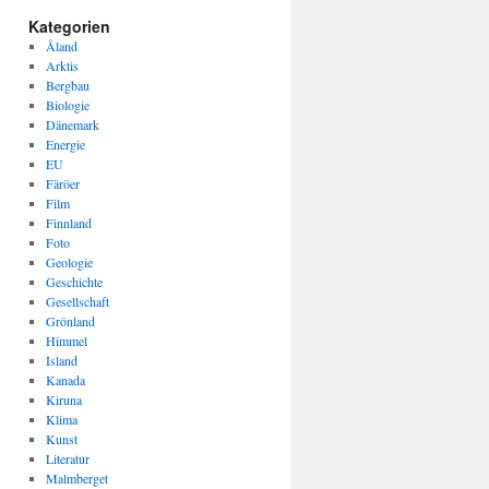
Kategorien
Åland
Arktis
Bergbau
Biologie
Dänemark
Energie
EU
Färöer
Film
Finnland
Foto
Geologie
Geschichte
Gesellschaft
Grönland
Himmel
Island
Kanada
Kiruna
Klima
Kunst
Literatur
Malmberget