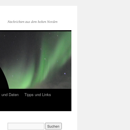
Nachrichten aus dem hohen Norden
 und Daten
Tipps und Links