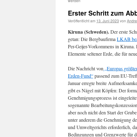
werden
Erster Schritt zum A
Veröffentlicht am
13. Juni 2023
von
Andre
Kiruna (Schweden).
Der erste Sch
getan: Die Bergbaufirma
LKAB bean
Per-Geijer-Vorkommens in Kiruna. D
Elemente seltener Erde, die für neu
Die Nachricht von
„Europas größte
Erden-Fund“
passend zum EU-Tref
Januar erregte breite Aufmerksamke
gibt es Nägel mit Köpfen: Der form
Genehmigungsprozess ist eingeleite
sogenannte Bearbeitungskonzession
aber noch nicht den Start der Grube.
unter anderem die Genehmigung d
und Umweltgerichts erforderlich, da
Bedingungen und Grenzwerte für d