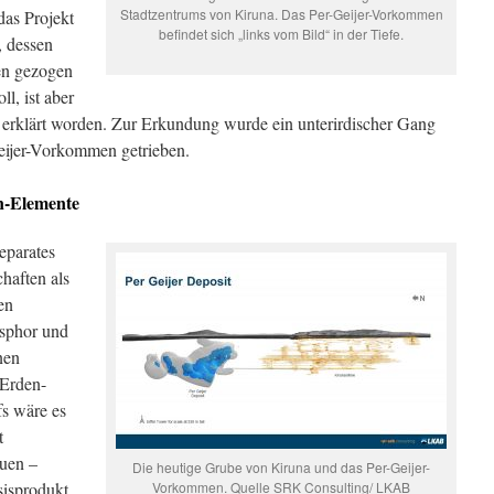
Stadtzentrums von Kiruna. Das Per-Geijer-Vorkommen
das Projekt
befindet sich „links vom Bild“ in der Tiefe.
 dessen
en gezogen
l, ist aber
ch erklärt worden. Zur Erkundung wurde ein unterirdischer Gang
eijer-Vorkommen getrieben.
n-Elemente
eparates
haften als
en
osphor und
nen
-Erden-
fs wäre es
t
auen –
Die heutige Grube von Kiruna und das Per-Geijer-
sisprodukt
Vorkommen. Quelle SRK Consulting/ LKAB