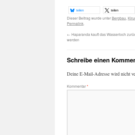
teilen
teilen
Dieser Beitrag wurde unter
Bergbau
,
Kiru
Permalink
.
←
Haparanda kauft das Wasserloch zurück
werden
Schreibe einen Kommen
Deine E-Mail-Adresse wird nicht ver
Kommentar
*