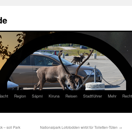
de
Nacht
Region
Sápmi
Kiruna
Reisen
Stadtführer
Mehr
Recht
 – soll Park
Nationalpark Lofotodden wirbt für Toiletten-Tüten
→