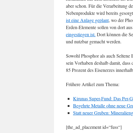
aber schon. Für die Verarbeitung d
Nebenprodukte wird bereits gesorg
ist eine Anlage geplant
, wo der Phos
Erden-Elemente sollen von dort au
eingestiegen ist.
Dort können die Sel
und nutzbar gemacht werden.
Sowohl Phosphor als auch Seltene 
sein Vorhaben deshalb damit, dass 
85 Prozent des Eisenerzes innerhal
Frühere Artikel zum Thema:
Kirunas Super-Fund: Das Per-
Begehrte Metalle ohne neue Gr
Statt neuer Gruben: Mineralie
[the_ad_placement id=“fuss“]