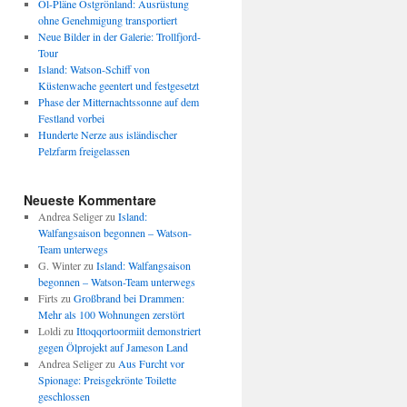
Öl-Pläne Ostgrönland: Ausrüstung
ohne Genehmigung transportiert
Neue Bilder in der Galerie: Trollfjord-
Tour
Island: Watson-Schiff von
Küstenwache geentert und festgesetzt
Phase der Mitternachtssonne auf dem
Festland vorbei
Hunderte Nerze aus isländischer
Pelzfarm freigelassen
Neueste Kommentare
Andrea Seliger
zu
Island:
Walfangsaison begonnen – Watson-
Team unterwegs
G. Winter
zu
Island: Walfangsaison
begonnen – Watson-Team unterwegs
Firts
zu
Großbrand bei Drammen:
Mehr als 100 Wohnungen zerstört
Loldi
zu
Ittoqqortoormiit demonstriert
gegen Ölprojekt auf Jameson Land
Andrea Seliger
zu
Aus Furcht vor
Spionage: Preisgekrönte Toilette
geschlossen