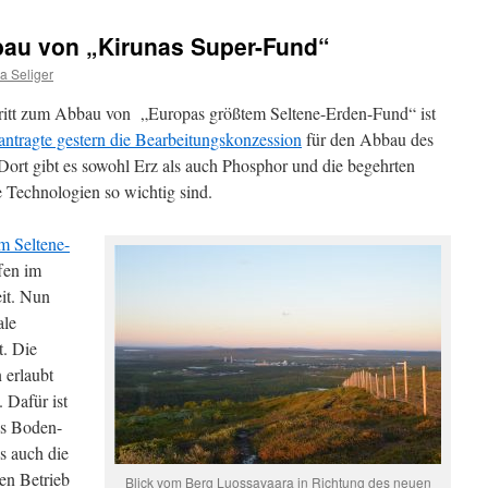
bbau von „Kirunas Super-Fund“
a Seliger
ritt zum Abbau von „Europas größtem Seltene-Erden-Fund“ ist
tragte gestern die Bearbeitungskonzession
für den Abbau des
ort gibt es sowohl Erz als auch Phosphor und die begehrten
e Technologien so wichtig sind.
m Seltene-
fen im
it. Nun
ale
t. Die
 erlaubt
 Dafür ist
es Boden-
s auch die
en Betrieb
Blick vom Berg Luossavaara in Richtung des neuen