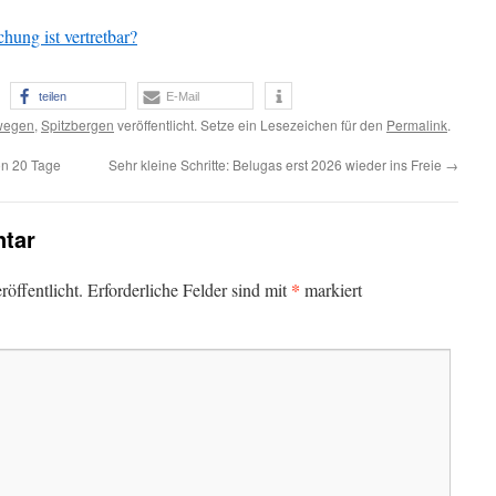
chung ist vertretbar?
teilen
E-Mail
wegen
,
Spitzbergen
veröffentlicht. Setze ein Lesezeichen für den
Permalink
.
on 20 Tage
Sehr kleine Schritte: Belugas erst 2026 wieder ins Freie
→
tar
*
öffentlicht.
Erforderliche Felder sind mit
markiert