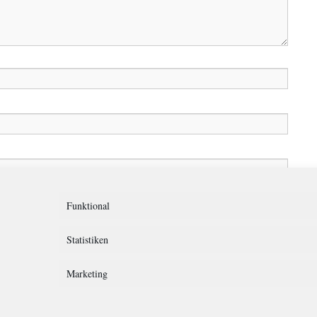
in diesem Browser für meinen nächsten Kommentar speichern.
Funktional
Statistiken
Marketing
rklärung