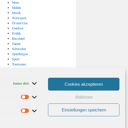
Meer
Militär
Musik
Norwegen
Öl und Gas
Outdoor
Politik
Russland
Sápmi
Schweden
Spitzbergen
Sport
Tourismus
Uncategorized
USA
Verkehr
Immer aktiv
Cookies akzeptieren
Vulkanismus/ Erdbeben
Wirtschaft
Ablehnen
Statistiken
Archiv
Archiv
Einstellungen speichern
Marketing
Stolz präsentiert von WordPress.