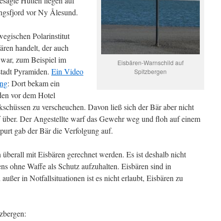
Besagte Hütten liegen auf
ngsfjord vor Ny Ålesund.
egischen Polarinstitut
ären handelt, der auch
 war, zum Beispiel im
Eisbären-Warnschild auf
stadt Pyramiden.
Ein Video
Spitzbergen
ung
: Dort bekam ein
 den vor dem Hotel
schüssen zu verscheuchen. Davon ließ sich der Bär aber nicht
 über. Der Angestellte warf das Gewehr weg und floh auf einem
urt gab der Bär die Verfolgung auf.
überall mit Eisbären gerechnet werden. Es ist deshalb nicht
ns ohne Waffe als Schutz aufzuhalten. Eisbären sind in
ußer in Notfallsituationen ist es nicht erlaubt, Eisbären zu
zbergen: