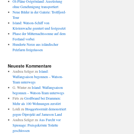
Öl-Pläne Ostgrönland: Ausrüstung
ohne Genehmigung transportiert
Neue Bilder in der Galerie: Trollfjord-
Tour
Island: Watson-Schiff von
Küstenwache geentert und festgesetzt
Phase der Mitternachtssonne auf dem
Festland vorbei
Hunderte Nerze aus isländischer
Pelzfarm freigelassen
Neueste Kommentare
Andrea Seliger
zu
Island:
Walfangsaison begonnen – Watson-
Team unterwegs
G. Winter
zu
Island: Walfangsaison
begonnen – Watson-Team unterwegs
Firts
zu
Großbrand bei Drammen:
Mehr als 100 Wohnungen zerstört
Loldi
zu
Ittoqqortoormiit demonstriert
gegen Ölprojekt auf Jameson Land
Andrea Seliger
zu
Aus Furcht vor
Spionage: Preisgekrönte Toilette
geschlossen