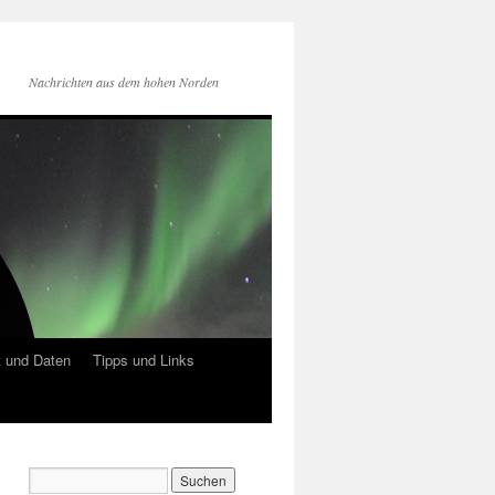
Nachrichten aus dem hohen Norden
 und Daten
Tipps und Links