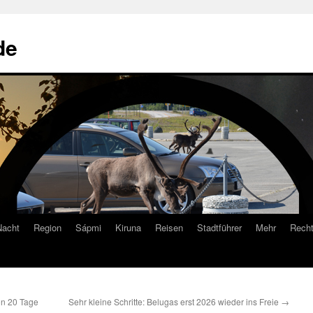
de
Nacht
Region
Sápmi
Kiruna
Reisen
Stadtführer
Mehr
Recht
on 20 Tage
Sehr kleine Schritte: Belugas erst 2026 wieder ins Freie
→