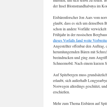
mussten, um sich selbst zu retten. 
der Insel Blomstrandhalvøya im Ko
Eisbärenforscher Jon Aars vom norw
glaubt, dass es sich um denselben B
schon in andere Vorfälle verwickelt
Frühjahr in der russischen Bergbau
dieses Vorfalls fand weite Verbreit
Angestellter offenbar den Auftrag,
herumlungernden Bären mit Schreck
beeindrucken und ging zum Angriff
Schneemobil. Nach einem kurzen Sp
Auf Spitzbergen muss grundsätzlich 
erlaubt, sich außerhalb Longyearbye
Norwegen allerdings geschützt, und a
erschießen.
Mehr zum Thema Eisbären auf Spit