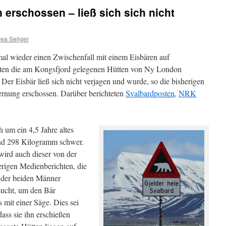
 erschossen – ließ sich sich nicht
ea Seliger
al wieder einen Zwischenfall mit einem Eisbären auf
lten die am Kongsfjord gelegenen Hütten von Ny London
 Der Eisbär ließ sich nicht verjagen und wurde, so die bisherigen
ernung erschossen. Darüber berichteten
Svalbardposten
,
NRK
h um ein 4,5 Jahre altes
und 298 Kilogramm schwer.
wird auch dieser von der
rigen Medienberichten, die
n der beiden Männer
rsucht, um den Bär
 mit einer Säge. Dies sei
dass sie ihn erschießen