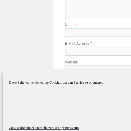
Name
*
E-Mail-Adresse
*
Website
Name, E-Mail-Adresse und Website 
Diese Seite verwendet einige Cookies, um den Service zu optimieren.
polarkreisportal.de
Datenschutze
Cookie-Richtlinie
Datenschutzerklärung
Impressum