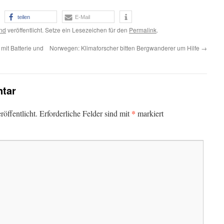
teilen
E-Mail
and
veröffentlicht. Setze ein Lesezeichen für den
Permalink
.
mit Batterie und
Norwegen: Klimaforscher bitten Bergwanderer um Hilfe
→
tar
*
öffentlicht.
Erforderliche Felder sind mit
markiert