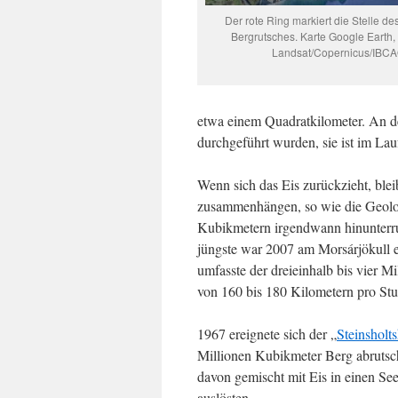
Der rote Ring markiert die Stelle d
Bergrutsches. Karte Google Earth, 
Landsat/Copernicus/IBC
etwa einem Quadratkilometer. An de
durchgeführt wurden, sie ist im La
Wenn sich das Eis zurückzieht, blei
zusammenhängen, so wie die Geolog
Kubikmetern irgendwann hinunterru
jüngste war 2007 am Morsárjökull e
umfasste der dreieinhalb bis vier 
von 160 bis 180 Kilometern pro St
1967 ereignete sich der „
Steinsholt
Millionen Kubikmeter Berg abrutscht
davon gemischt mit Eis in einen See
auslösten.