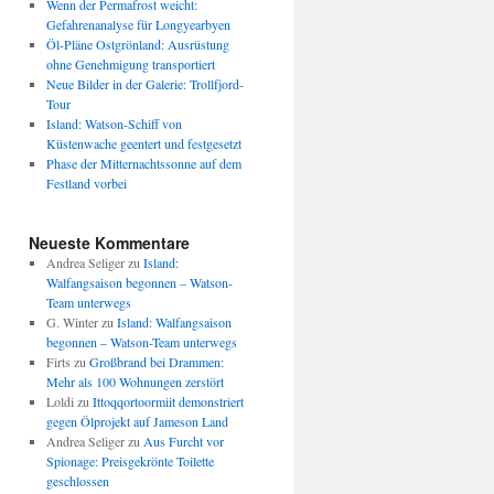
Wenn der Permafrost weicht:
Gefahrenanalyse für Longyearbyen
Öl-Pläne Ostgrönland: Ausrüstung
ohne Genehmigung transportiert
Neue Bilder in der Galerie: Trollfjord-
Tour
Island: Watson-Schiff von
Küstenwache geentert und festgesetzt
Phase der Mitternachtssonne auf dem
Festland vorbei
Neueste Kommentare
Andrea Seliger
zu
Island:
Walfangsaison begonnen – Watson-
Team unterwegs
G. Winter
zu
Island: Walfangsaison
begonnen – Watson-Team unterwegs
Firts
zu
Großbrand bei Drammen:
Mehr als 100 Wohnungen zerstört
Loldi
zu
Ittoqqortoormiit demonstriert
gegen Ölprojekt auf Jameson Land
Andrea Seliger
zu
Aus Furcht vor
Spionage: Preisgekrönte Toilette
geschlossen