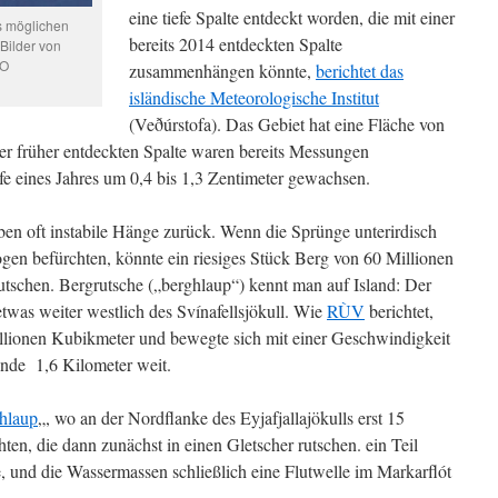
eine tiefe Spalte entdeckt worden, die mit einer
es möglichen
bereits 2014 entdeckten Spalte
Bilder von
AO
zusammenhängen könnte,
berichtet das
isländische Meteorologische Institut
(Veðúrstofa). Das Gebiet hat eine Fläche von
r früher entdeckten Spalte waren bereits Messungen
ufe eines Jahres um 0,4 bis 1,3 Zentimeter gewachsen.
ben oft instabile Hänge zurück. Wenn die Sprünge unterirdisch
en befürchten, könnte ein riesiges Stück Berg von 60 Millionen
tschen. Bergrutsche („berghlaup“) kennt man auf Island: Der
twas weiter westlich des Svínafellsjökull. Wie
RÙV
berichtet,
Millionen Kubikmeter und bewegte sich mit einer Geschwindigkeit
unde 1,6 Kilometer weit.
shlaup
„, wo an der Nordflanke des Eyjafjallajökulls erst 15
en, die dann zunächst in einen Gletscher rutschen. ein Teil
, und die Wassermassen schließlich eine Flutwelle im Markarflót