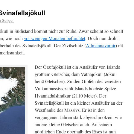
vínafellsjökull
 Seliger
ull in Südisland kommt nicht zur Ruhe. Zwar scheint so schnell
en, wie noch
vor wenigen Monaten befürchtet
. Doch nun droht
erhalb des Svínafellsjökull. Der Zivilschutz (
Allmannavarnir
) rät
fmerksamkeit.
Der Öræfajökull ist ein Ausläufer von Islands
größtem Gletscher, dem Vatnajökull (Jökull
heißt Gletscher). Zu den Gipfeln des vereisten
Vulkanmassivs zählt Islands höchste Spitze
Hvannadalshnúkur (2110 Meter). Der
Svínafellsjökull ist ein kleiner Ausläufer an der
Westflanke des Massivs. Er ist in den
vergangenen Jahren stark abgeschmolzen, wie
andere kleine Gletscher auch. An seinem
nördlichen Ende oberhalb des Eises ist nun