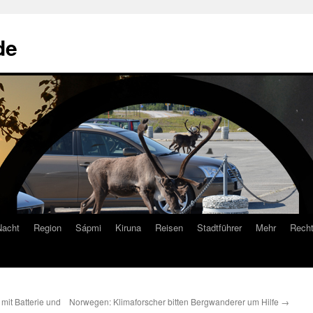
de
Nacht
Region
Sápmi
Kiruna
Reisen
Stadtführer
Mehr
Recht
mit Batterie und
Norwegen: Klimaforscher bitten Bergwanderer um Hilfe
→