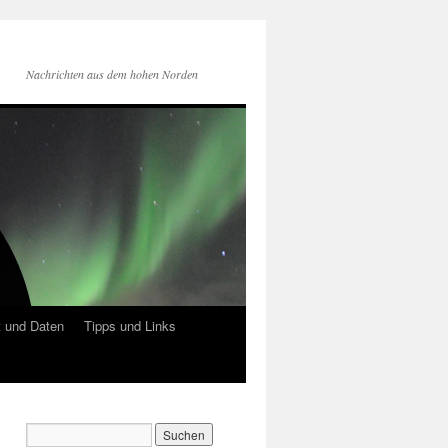
Nachrichten aus dem hohen Norden
 und Daten
Tipps und Links