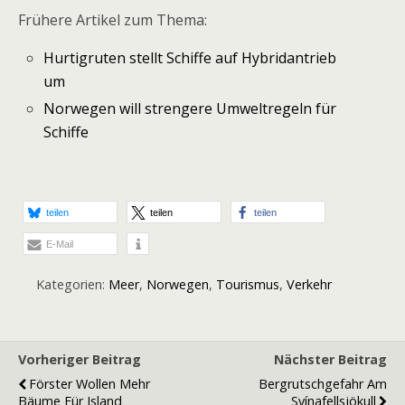
Frühere Artikel zum Thema:
Hurtigruten stellt Schiffe auf Hybridantrieb
um
Norwegen will strengere Umweltregeln für
Schiffe
teilen
teilen
teilen
E-Mail
Kategorien:
Meer
,
Norwegen
,
Tourismus
,
Verkehr
Vorheriger Beitrag
Nächster Beitrag
Förster Wollen Mehr
Bergrutschgefahr Am
Bäume Für Island
Svínafellsjökull