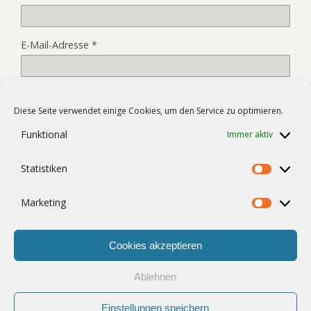
E-Mail-Adresse
*
Website
Diese Seite verwendet einige Cookies, um den Service zu optimieren.
Funktional
Immer aktiv
Name, E-Mail-Adresse und Website in diesem Browser für
Statistiken
meinen nächsten Kommentar speichern.
Statist
Marketing
Market
Cookies akzeptieren
Ablehnen
Zum Seitenanfang
Einstellungen speichern