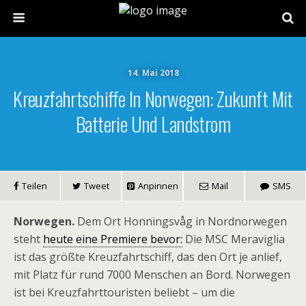
14. Mai 2018
Kreuzfahrtschiffe In Norwegen: Zukunft Mit
Batterie Und Landstrom
Teilen
Tweet
Anpinnen
Mail
SMS
Norwegen.
Dem Ort Honningsvåg in Nordnorwegen
steht
heute eine Premiere bevor:
Die MSC Meraviglia
ist das größte Kreuzfahrtschiff, das den Ort je anlief,
mit Platz für rund 7000 Menschen an Bord. Norwegen
ist bei Kreuzfahrttouristen beliebt – um die