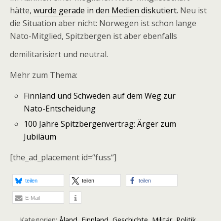
hätte,
wurde gerade in den Medien diskutiert.
Neu ist
die Situation aber nicht: Norwegen ist schon lange
Nato-Mitglied, Spitzbergen ist aber ebenfalls
demilitarisiert und neutral.
Mehr zum Thema:
Finnland und Schweden auf dem Weg zur
Nato-Entscheidung
100 Jahre Spitzbergenvertrag: Ärger zum
Jubiläum
[the_ad_placement id=“fuss“]
teilen
teilen
teilen
E-Mail
Kategorien:
Åland
,
Finnland
,
Geschichte
,
Militär
,
Politik
,