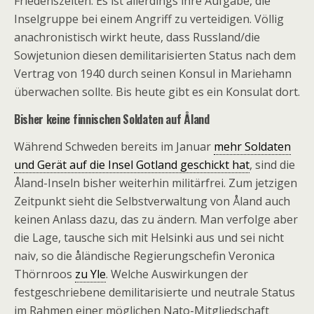
Friedenszeiten. Es ist allerdings ihre Aufgabe, die
Inselgruppe bei einem Angriff zu verteidigen. Völlig
anachronistisch wirkt heute, dass Russland/die
Sowjetunion diesen demilitarisierten Status nach dem
Vertrag von 1940 durch seinen Konsul in Mariehamn
überwachen sollte. Bis heute gibt es ein Konsulat dort.
Bisher keine finnischen Soldaten auf Åland
Während Schweden bereits im Januar
mehr Soldaten
und Gerät auf die Insel Gotland geschickt hat
, sind die
Åland-Inseln bisher weiterhin militärfrei. Zum jetzigen
Zeitpunkt sieht die Selbstverwaltung von Åland auch
keinen Anlass dazu, das zu ändern. Man verfolge aber
die Lage, tausche sich mit Helsinki aus und sei nicht
naiv, so die åländische Regierungschefin Veronica
Thörnroos
zu Yle
. Welche Auswirkungen der
festgeschriebene demilitarisierte und neutrale Status
im Rahmen einer möglichen Nato-Mitgliedschaft