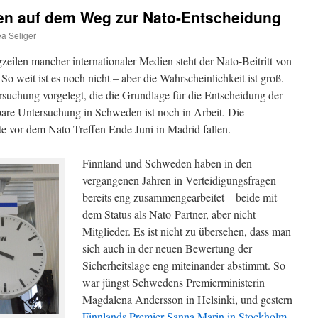
en auf dem Weg zur Nato-Entscheidung
a Seliger
zeilen mancher internationaler Medien steht der Nato-Beitritt von
o weit ist es noch nicht – aber die Wahrscheinlichkeit ist groß.
rsuchung vorgelegt, die die Grundlage für die Entscheidung der
chbare Untersuchung in Schweden ist noch in Arbeit. Die
te vor dem Nato-Treffen Ende Juni in Madrid fallen.
Finnland und Schweden haben in den
vergangenen Jahren in Verteidigungsfragen
bereits eng zusammengearbeitet – beide mit
dem Status als Nato-Partner, aber nicht
Mitglieder. Es ist nicht zu übersehen, dass man
sich auch in der neuen Bewertung der
Sicherheitslage eng miteinander abstimmt. So
war jüngst Schwedens Premierministerin
Magdalena Andersson in Helsinki, und gestern
Finnlands Premier Sanna Marin in Stockholm.