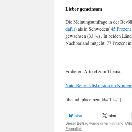
Lieber gemeinsam
Die Meinungsumfrage in der Bevölk
dafür
) als in Schweden(
45 Prozent
gewachsen (33 %) . In beiden Lände
Nachbarland mitgeht: 77 Prozent in
Früherer Artikel zum Thema:
Nato-Beitrittsdiskussion im Norden
[the_ad_placement id=“fuss“]
teilen
teilen
Dieser Beitrag wurde unter
Finnland
,
Milit
Permalink
.