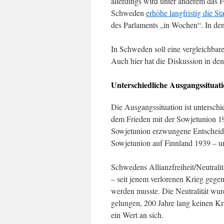
allerdings wird unter anderem das 
Schweden
erhöhe langfristig die Sta
des Parlaments „in Wochen“. In den 
In Schweden soll eine vergleichbare
Auch hier hat die Diskussion in de
Unterschiedliche Ausgangssituat
Die Ausgangssituation ist unterschie
dem Frieden mit der Sowjetunion 19
Sowjetunion erzwungene Entscheidun
Sowjetunion auf Finnland 1939 – un
Schwedens Allianzfreiheit/Neutralit
– seit jenem verlorenen Krieg geg
werden musste. Die Neutralität wu
gelungen, 200 Jahre lang keinen Kri
ein Wert an sich.