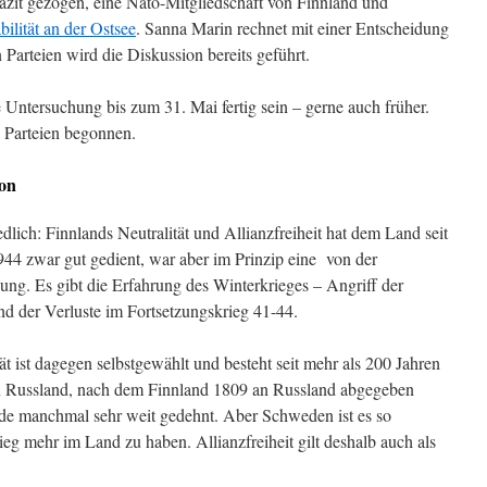
Fazit gezogen, eine Nato-Mitgliedschaft von Finnland und
bilität an der Ostsee
. Sanna Marin rechnet mit einer Entscheidung
Parteien wird die Diskussion bereits geführt.
 Untersuchung bis zum 31. Mai fertig sein – gerne auch früher.
n Parteien begonnen.
ion
dlich: Finnlands Neutralität und Allianzfreiheit hat dem Land seit
44 zwar gut gedient, war aber im Prinzip eine von der
g. Es gibt die Erfahrung des Winterkrieges – Angriff der
d der Verluste im Fortsetzungskrieg 41-44.
ät ist dagegen selbstgewählt und besteht seit mehr als 200 Jahren
en Russland, nach dem Finnland 1809 an Russland abgegeben
rde manchmal sehr weit gedehnt. Aber Schweden ist es so
eg mehr im Land zu haben. Allianzfreiheit gilt deshalb auch als