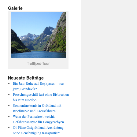
Galerie
Trollfjord-Tour
Neueste Beiträge
Ein Jahr Ruhe auf Reykjanes – was
jetzt, Grindavík?
Forschungsschiff fast ohne Eisbrechen
bis zum Nordpol
Sonnenfinsternis in Grönland mit
Briefmarke und Kreuzfahrern
Wenn der Permafrost weicht:
Gefahrenanalyse für Longyearbyen
Öl-Pläne Ostgrönland: Ausrüstung
ohne Genehmigung transportiert