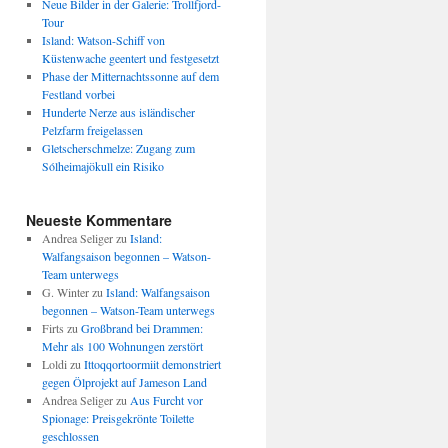
Neue Bilder in der Galerie: Trollfjord-
Tour
Island: Watson-Schiff von
Küstenwache geentert und festgesetzt
Phase der Mitternachtssonne auf dem
Festland vorbei
Hunderte Nerze aus isländischer
Pelzfarm freigelassen
Gletscherschmelze: Zugang zum
Sólheimajökull ein Risiko
Neueste Kommentare
Andrea Seliger
zu
Island:
Walfangsaison begonnen – Watson-
Team unterwegs
G. Winter
zu
Island: Walfangsaison
begonnen – Watson-Team unterwegs
Firts
zu
Großbrand bei Drammen:
Mehr als 100 Wohnungen zerstört
Loldi
zu
Ittoqqortoormiit demonstriert
gegen Ölprojekt auf Jameson Land
Andrea Seliger
zu
Aus Furcht vor
Spionage: Preisgekrönte Toilette
geschlossen