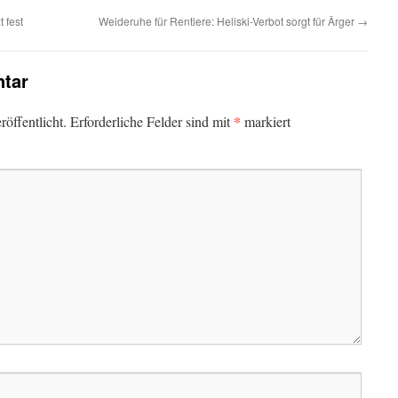
 fest
Weideruhe für Rentiere: Heliski-Verbot sorgt für Ärger
→
tar
*
öffentlicht.
Erforderliche Felder sind mit
markiert