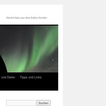
Nachrichten aus dem hohen Norden
 und Daten
Tipps und Links