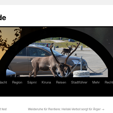
de
Nacht
Region
Sápmi
Kiruna
Reisen
Stadtführer
Mehr
Recht
 fest
Weideruhe für Rentiere: Heliski-Verbot sorgt für Ärger
→