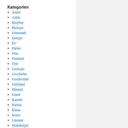
Kategorien
Åland
Arktis
Bergbau
Biologie
Dänemark
Energie
EU
Färöer
Film
Finnland
Foto
Geologie
Geschichte
Gesellschaft
Grönland
Himmel
Island
Kanada
Kiruna
Klima
Kunst
Literatur
Malmberget