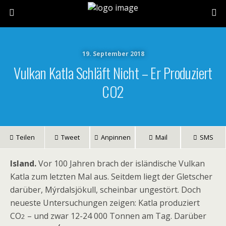
19. September 2018
Vulkan Katla Schläft Nicht – Er Produziert
CO2
Teilen
Tweet
Anpinnen
Mail
SMS
Island.
Vor 100 Jahren brach der isländische Vulkan
Katla zum letzten Mal aus. Seitdem liegt der Gletscher
darüber, Mýrdalsjökull, scheinbar ungestört. Doch
neueste Untersuchungen zeigen: Katla produziert
CO
– und zwar 12-24 000 Tonnen am Tag. Darüber
2