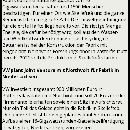
Fabrik soll eine Batteriekapazität von 16
Gigawattstunden schaffen und 1500 Menschen
beschäftigen. Für einen Ort wie Skellefteå und die ganze
Region ist das eine große Zahl. Die Umweltgenehmigung
für die erste Hälfte liegt bereits vor. Die riesige Menge
Energie, die dafür benötigt wird, soll aus den Wasser-
und Windkraftwerken kommen. Das Recycling der
Batterien ist bei der Konstruktion der Fabrik mit
eingeplant. Northvolts Forschungslabor in Västerås läuft
bereits. 2021 soll die Produktion in Skellefteå starten.
VW plant Joint Venture mit Northvolt für Fabrik in
Niedersachsen
VW
investiert insgesamt 900 Millionen Euro in
Batterieaktivitäten mit Northvolt und soll 20 Prozent der
Firmenanteile erhalten sowie einen Sitz im Aufsichtsrat.
Nur ein Teil des Geldes geht in die Fabrik in Skellefteå.
Der andere Teil ist für ein geplantes Joint Venture zum
Aufbau einer 16-Gigawattstunden-Batteriezellfertigung
in Salzgitter, Niedersachsen, vorgesehen.