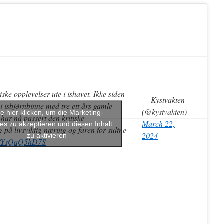
e opplevelser ute i ishavet. Ikke siden
— Kystvakten
i isbjørnbinne med tre ett års gamle
(@kystvakten)
te hier klicken, um die Marketing-
har nå passert den kritiske
March 22,
es zu akzeptieren und diesen Inhalt
g på livsviktig næring og faren for sultne
2024
zu aktivieren
om/YsQaQ5hD7S