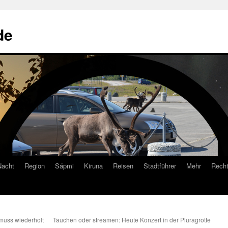
de
Nacht
Region
Sápmi
Kiruna
Reisen
Stadtführer
Mehr
Recht
muss wiederholt
Tauchen oder streamen: Heute Konzert in der Pluragrotte