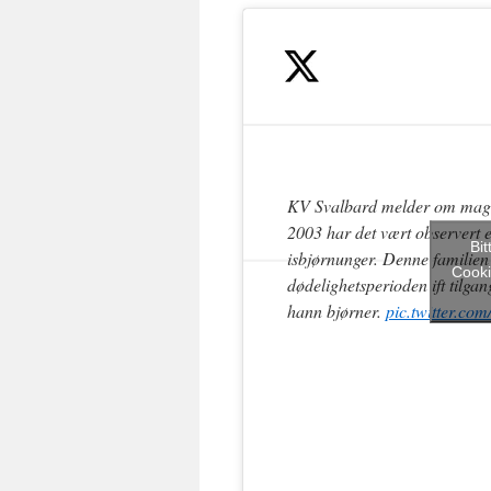
KV Svalbard melder om magisk
2003 har det vært observert e
Bit
isbjørnunger. Denne familien 
Cooki
dødelighetsperioden ift tilgan
hann bjørner.
pic.twitter.c