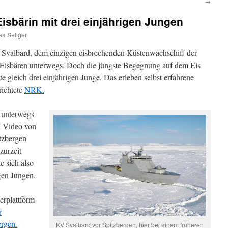
→
isbärin mit drei einjährigen Jungen
ea Seliger
valbard, dem einzigen eisbrechenden Küstenwachschiff der
r Eisbären unterwegs. Doch die jüngste Begegnung auf dem Eis
tte gleich drei einjährigen Junge. Das erleben selbst erfahrene
richtete
NRK.
 unterwegs
n Video von
tzbergen
zurzeit
e sich also
igen Jungen.
erplattform
r
rgen.
KV Svalbard vor Spitzbergen, hier bei einem früheren