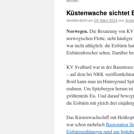
werden
Küstenwache sichtet E
Veröffentlicht am
29. März 2024
von
Andr
Norwegen.
Die Besatzung von KV S
norwegischen Flotte, sieht häufige
war nicht alltäglich: die Eisbärin ha
Eisbärenforscher selten. Darüber be
KV Svalbard war in der Barentssee
– auf dem bei NRK veröffentlichte
Bord kann man im Hintergrund Spi
erahnen. Um Spitzbergen herum ist 
größtenteils Eis. Und darauf bewegt
die Eisbärin mit gleich drei einjähr
Das Küstenwachschiff mit Helikopt
war schon mehrfach
Basisstation fü
Eisbärenzählungen rund um Spitzbe