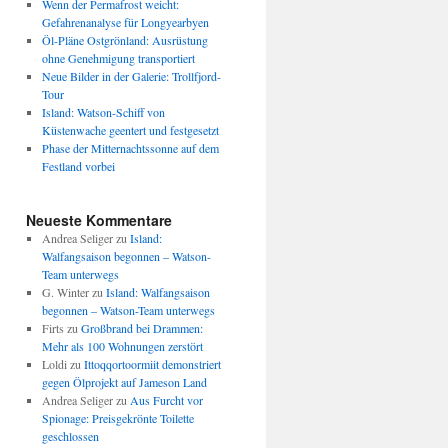
Wenn der Permafrost weicht:
Gefahrenanalyse für Longyearbyen
Öl-Pläne Ostgrönland: Ausrüstung
ohne Genehmigung transportiert
Neue Bilder in der Galerie: Trollfjord-
Tour
Island: Watson-Schiff von
Küstenwache geentert und festgesetzt
Phase der Mitternachtssonne auf dem
Festland vorbei
Neueste Kommentare
Andrea Seliger
zu
Island:
Walfangsaison begonnen – Watson-
Team unterwegs
G. Winter
zu
Island: Walfangsaison
begonnen – Watson-Team unterwegs
Firts
zu
Großbrand bei Drammen:
Mehr als 100 Wohnungen zerstört
Loldi
zu
Ittoqqortoormiit demonstriert
gegen Ölprojekt auf Jameson Land
Andrea Seliger
zu
Aus Furcht vor
Spionage: Preisgekrönte Toilette
geschlossen