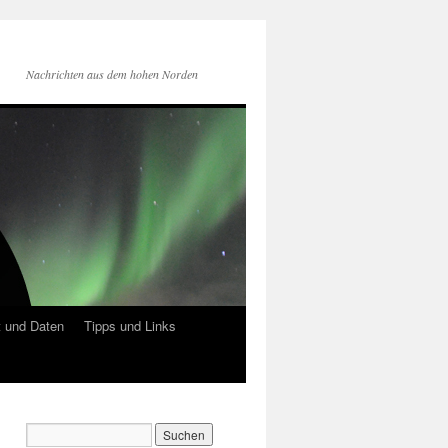
Nachrichten aus dem hohen Norden
 und Daten
Tipps und Links