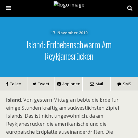
17. November 2019
Island: Erdbebenschwarm Am
Reykjanesrücken
Teilen
Tweet
Anpinnen
Mail
SMS
Island.
Von gestern Mittag an bebte die Erde für
einige Stunden kräftig am südwestlichsten Zipfel
Islands. Das ist nicht ungewöhnlich, da am
Reykjanesrücken die amerikanische und die
europäische Erdplatte auseinanderdriften. Die